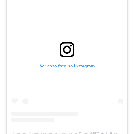
Ver essa foto no Instagram
Uma publicação compartilhada por FogãoNET ★彡 Botafogo FR 👨🏽‍💻🔥 (@fogaonet)