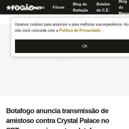
Blog
Blog da
Boletim
Notícias
Apostas
Fórum
do
Redação
do C.E.
Manse
Usamos cookies para anúncios e para melhorar sua experiência. Ao 
site você concorda com a
Política de Privacidade
.
OK
Botafogo anuncia transmissão de
amistoso contra Crystal Palace no