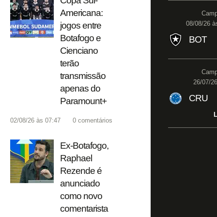
Copa Sul-
Americana:
Campe
08/08/26 à
jogos entre
Botafogo e
BOT
Cienciano
terão
Campe
transmissão
26/07/26
apenas do
CRU
Paramount+
L
02/08/26 às 07:47
0
comentários
Ex-Botafogo,
Raphael
Rezende é
anunciado
como novo
comentarista