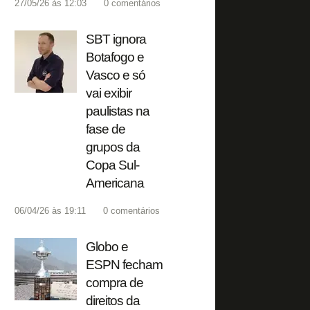
27/05/26 às 12:03
0
comentários
SBT ignora
Botafogo e
Vasco e só
vai exibir
paulistas na
fase de
grupos da
Copa Sul-
Americana
06/04/26 às 19:11
0
comentários
Globo e
ESPN fecham
compra de
direitos da