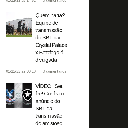
01/12/22 às 14:51
0
comentários
Quem narra?
Equipe de
transmissão
do SBT para
Crystal Palace
x Botafogo é
divulgada
01/12/22 às 08:10
0
comentários
VÍDEO | Set
fire! Confira o
anúncio do
SBT da
transmissão
do amistoso