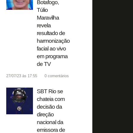
Botafogo,
Túlio
Maravilha
revela
resultado de
harmonização
facial ao vivo
em programa
de TV
27/07/23 às 17:55
0
comentários
SBT Rio se
chateia com
decisão da
direção
nacional da
emissora de