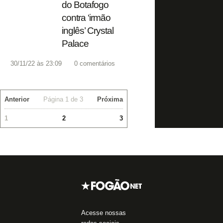
do Botafogo
contra ‘irmão
inglês’ Crystal
Palace
30/11/22 às 23:09
0
comentários
Anterior
Página 1 de 3
Próxima
1
2
3
Acesse nossas