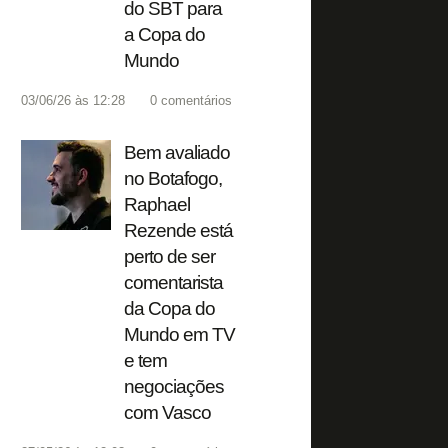
do SBT para
a Copa do
Mundo
03/06/26 às 12:28
0
comentários
Bem avaliado
no Botafogo,
Raphael
Rezende está
perto de ser
comentarista
da Copa do
Mundo em TV
e tem
negociações
com Vasco