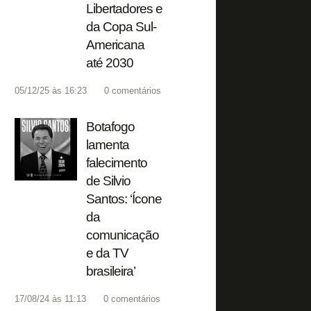
Libertadores e
da Copa Sul-
Americana
até 2030
05/12/25 às 16:23
0
comentários
Botafogo
lamenta
falecimento
de Silvio
Santos: ‘Ícone
da
comunicação
e da TV
brasileira’
17/08/24 às 11:13
0
comentários