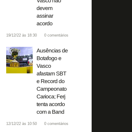
Vasco não
devem
assinar
acordo
19/12/22 às 18:30
0
comentários
Ausências de
Botafogo e
Vasco
afastam SBT
e Record do
Campeonato
Carioca; Ferj
tenta acordo
com a Band
12/12/22 às 10:50
0
comentários