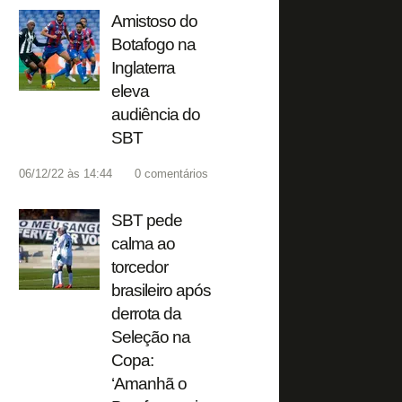
Amistoso do
Botafogo na
Inglaterra
eleva
audiência do
SBT
06/12/22 às 14:44
0
comentários
SBT pede
calma ao
torcedor
brasileiro após
derrota da
Seleção na
Copa:
‘Amanhã o