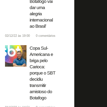
Botafogo vai
dar uma
alegria
internacional
ao Brasil’
02/12/22 às 19:00
0
comentários
Copa Sul-
Americana e
briga pelo
Carioca:
porque o SBT
decidiu
transmitir
amistoso do
Botafogo