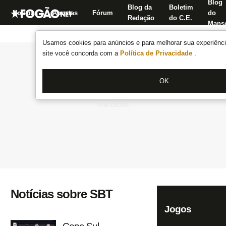
Blog
Blog da
Boletim
Notícias
Apostas
Fórum
do
Redação
do C.E.
Manse
Usamos cookies para anúncios e para melhorar sua experiênci
site você concorda com a
Política de Privacidade
.
OK
Notícias sobre SBT
Jogos