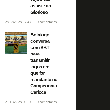
assistir ao
Glorioso
28/03/23 às 17:43
0
comentários
Botafogo
conversa
com SBT
para
transmitir
jogos em
que for
mandante no
Campeonato
Carioca
21/12/22 às 09:10
0
comentários