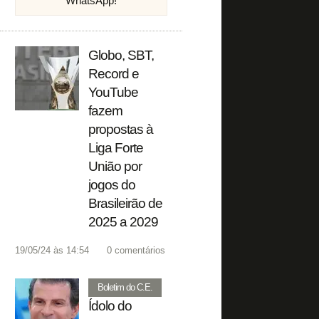
WhatsApp!
Globo, SBT,
Record e
YouTube
fazem
propostas à
Liga Forte
União por
jogos do
Brasileirão de
2025 a 2029
19/05/24 às 14:54
0
comentários
Boletim do C.E.
Ídolo do