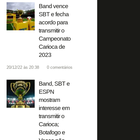
Band vence
SBT e fecha
acordo para
transmitir o
Campeonato
Carioca de
2023
20/12/22 às 20:38
0
comentários
Band, SBT e
ESPN
mostram
interesse em
transmitir o
Carioca;
Botafogo e