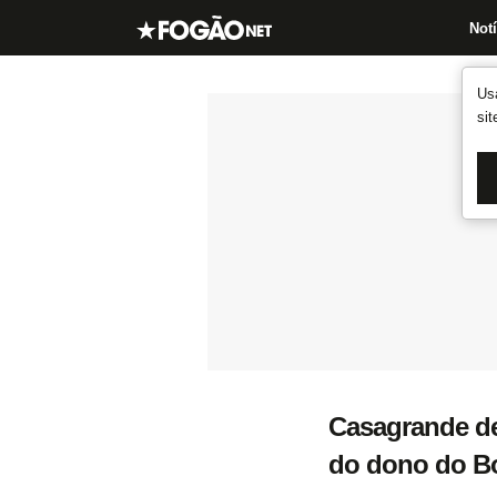
Notí
Us
si
Casagrande de
do dono do Bo