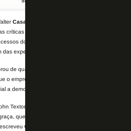
Siga o FogãoNET
no Google Discover
alter
Casagrande
Jr. publicou um texto em seu blo
s críticas a
John Textor
, controlador da SAF do
Bo
ucessos do time na temporada, com diversas elimin
as expectativas no Campeonato Brasileiro.
ou de quando foi chamado de “comediante” por Text
que o empresário norte-americano havia “abandonado
ial a demora para contratar um treinador no começo
John Textor realmente fez do Botafogo seu palco pa
raça, que com certeza os torcedores botafoguenses
escreveu Casagrande, afirmando que o time atual al