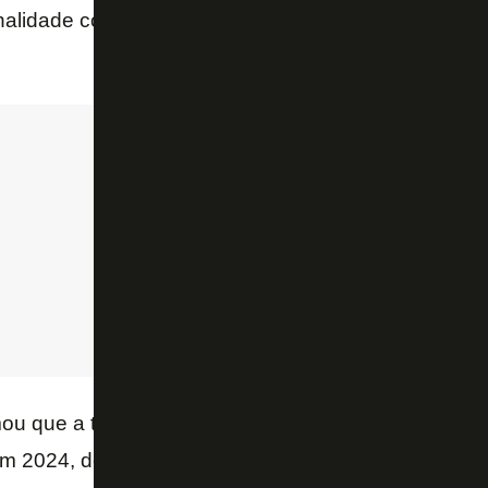
alidade coletiva, força, foco e nem entrosamento p
u que a temporada ruim do Botafogo, após os título
em 2024, deve-se aos erros de planejamento de John