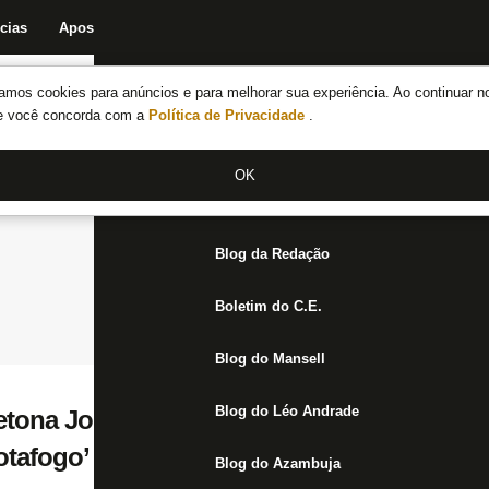
cias
Apostas
Fórum
Blog da Redação
Boletim do C.E.
Fechar menu principal
amos cookies para anúncios e para melhorar sua experiência. Ao continuar n
Notícias do Botafogo
te você concorda com a
Política de Privacidade
.
Fórum
OK
Jogos
Blog da Redação
Boletim do C.E.
Blog do Mansell
Blog do Léo Andrade
tona John Textor: ‘Um ano inteiro perdido
tafogo’
Blog do Azambuja