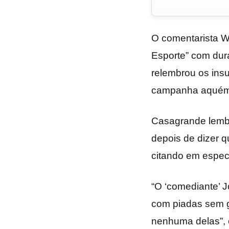
O comentarista W
Esporte” com dura
relembrou os ins
campanha aquém d
Casagrande lembr
depois de dizer 
citando em espec
“O ‘comediante’ 
com piadas sem g
nenhuma delas”, 