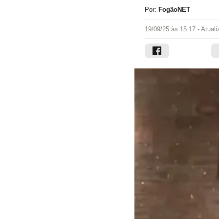
Por:
FogãoNET
19/09/25 às 15:17
- Atual