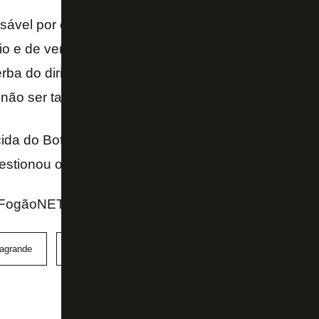
ável por esse fracasso, obviamente, é o Sr. John Te
rio e de verdade desde a janela do começo do ano. 
rba do dirigente ou dono do Botafogo, que já não é
não ser também lá pelos lados do Glorioso Botafogo
orcida do Botafogo não merecem ser tratadas com des
estionou o comentarista, encerrando.
FogãoNET e Blog do Casagrande (UOL Esporte)
agrande
John Textor