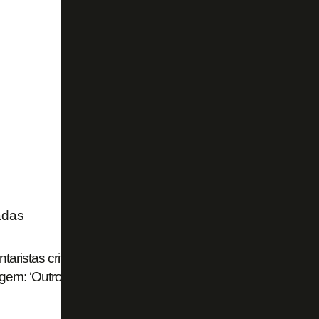
adas
aristas criticam Flamengo e Palmeiras por troca de acus
agem: ‘Outro dia estávamos falando do John Textor, é a me