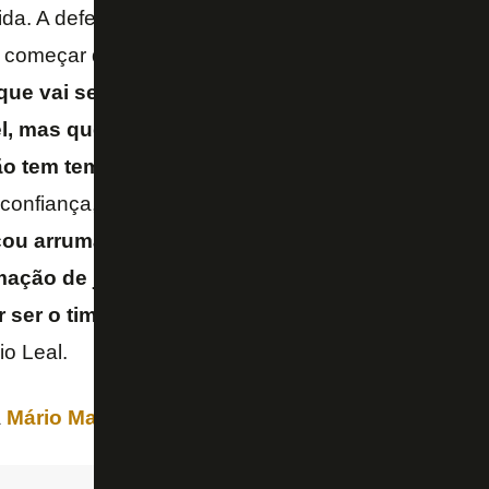
da. A defesa não sabia para onde ir, esse time tem
 começar do ataque. A do Botafogo fica escancarad
que vai ser o todo poderoso. Quer implementar i
l, mas que para o momento é romântica, não é a 
ão tem tempo e isso demanda resultado.
Se não tiv
sconfiança, que corrói o trabalho.
Até o
Palmeiras
, 
çou arrumando a defesa, jogando por uma bola, 
mação de jogadas. Foi um passo de cada vez. O 
 ser o time que joga lindo sem ter segurança e 
o Leal.
a
Mário Marra
pediu mais tempo para o trabalho evolu