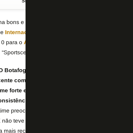
Siga o FogãoNET
no Google Discover
na bons e maus momentos na temporada. Teve duas 
e
Internacional
, mas vem de seis derrotas nos últim
a 0 para o
América-MG
na
Copa do Brasil
. Para o c
o “Sportscenter”, da “ESPN”, há um problema claro.
O Botafogo dentro de campo vive dilema, da real
cente com a expectativa da torcida.
Luís Castro
qu
me forte e poderoso, que o Botafogo ainda não é
nsistência defensiva que a realidade exige.
Contr
time preocupado em buscar o ataque, mesmo toman
 E não teve grandes chances. Vive entre a realidade 
ra mais recuada, mas precavida, mais consistente p