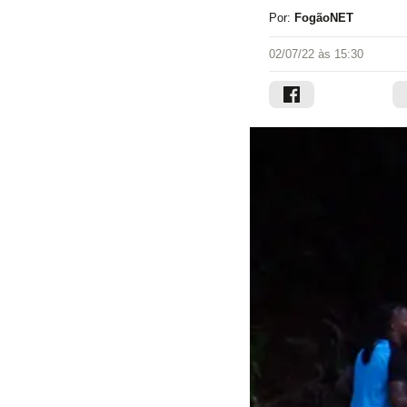
Por:
FogãoNET
02/07/22 às 15:30