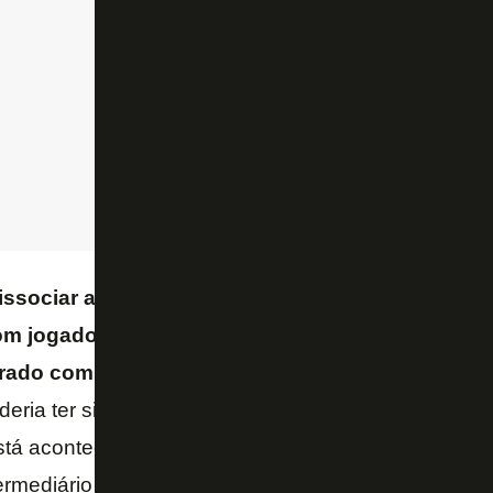
ssociar a informação de que o trabalho está co
m jogadores chegando. Tudo que for falado é r
ado com a derrota.
No segundo tempo foi melhor, n
eria ter sido mais. Todo peso da crítica não está v
stá acontecendo. O Botafogo até o ano passado est
termediário de Série B, chega Enderson Moreira e s