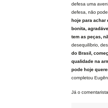
defesa uma aveni
defesa, não pode
hoje para achar 
bonita, agradáve
tem as peças, n
desequilíbrio, de
do Brasil, come
qualidade na ar
pode hoje querer
completou Eugêni
Já o comentarist