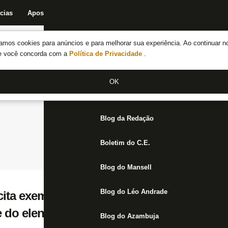
cias
Apostas
Fórum
Blog da Redação
Boletim do C.E.
Fechar menu principal
amos cookies para anúncios e para melhorar sua experiência. Ao continuar n
Notícias do Botafogo
te você concorda com a
Política de Privacidade
.
Fórum
OK
Jogos
Blog da Redação
Boletim do C.E.
Blog do Mansell
Blog do Léo Andrade
ita exemplo do Palmeiras e diz: ‘Botafogo 
e do elenco e expectativa da torcida’
Blog do Azambuja