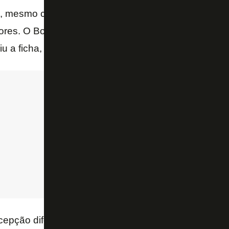
, mesmo contra o América-MG, que é um bom time d
ores. O Botafogo no Brasileiro foi jogar com o Palme
iu a ficha, foi jogar com o São Paulo, se tranco – a
cepção diferente do que era o jogo. Deixou o lado 