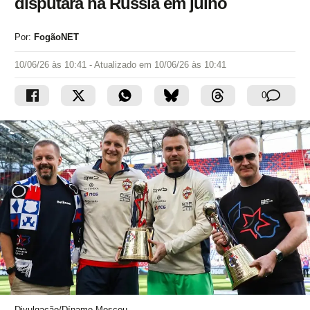
disputará na Rússia em julho
Por:
FogãoNET
10/06/26 às 10:41
- Atualizado em
10/06/26 às 10:41
0
Divulgação/Dínamo Moscou