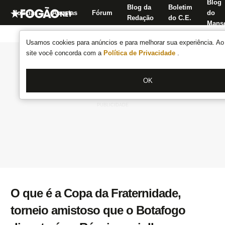
Blog
Blog da
Boletim
Notícias
Apostas
Fórum
do
Redação
do C.E.
Manse
Usamos cookies para anúncios e para melhorar sua experiência. Ao 
site você concorda com a
Política de Privacidade
.
OK
O que é a Copa da Fraternidade,
torneio amistoso que o Botafogo