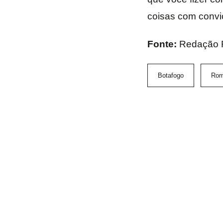
coisas com convic
Fonte:
Redação 
Botafogo
Rom