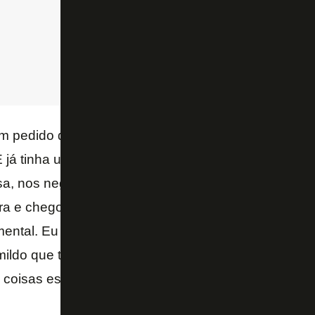
m pedido da torcida mesmo… Todo mundo falava: “p
E já tinha uma conversa interna aqui no clube para
sa, nos negócios do clube, parece que tudo mudou,
a e chegou outro jogador. A confiança que o Luís p
mental. Eu não mudei nada no meu estilo de jogo. A
ildo que trabalhava, da mesma forma trabalho com
coisas estão fluindo e acontecendo – disse Del Pia