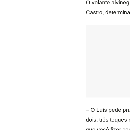
O volante alvine
Castro, determina
– O Luís pede pra
dois, três toques
que você fizer co