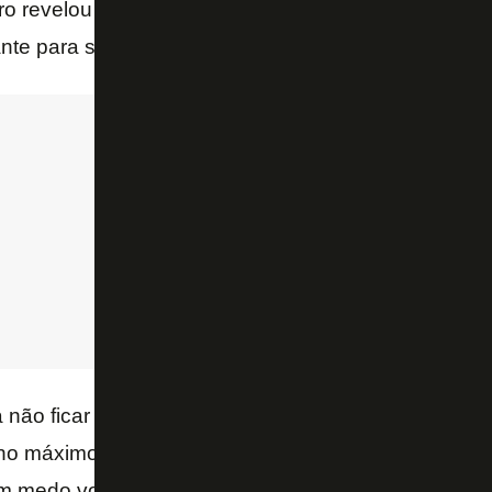
gro revelou também uma conversa importante que te
nte para sua transformação dentro do elenco princip
 não ficar pensando com a bola no pé, pra fazer o j
 no máximo. Um dia, ele chegou em mim, no particular
m medo você vai errar”. Coloquei isso na minha cabe