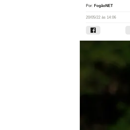
Por:
FogãoNET
20/05/22 às 14:06