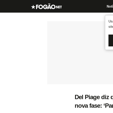
Notí
Us
si
Del Piage diz
nova fase: ‘P