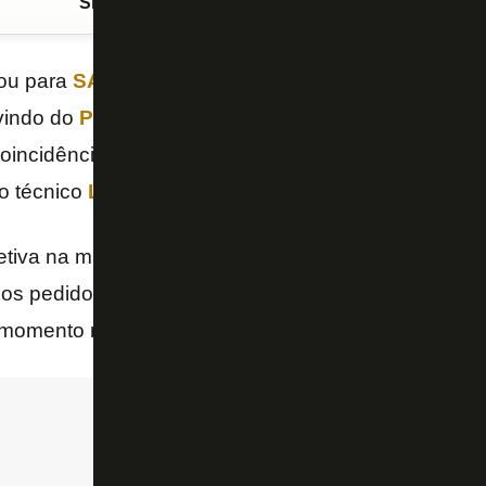
Siga o FogãoNET
no Google Discover
ou para
SAF
, e
Romildo
mudou de nome. Volante co
vindo do
Palmeiras
, ele adotou o sobrenome
Del P
coincidência ou não, passou a ter mais oportunidades
o técnico
Luís Castro
.
etiva na manhã desta sexta-feira, no Espaço Lonier,
os pedidos da torcida tiveram influência na mudanç
momento no Glorioso.