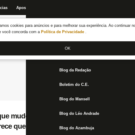
cias
Apostas
Fórum
Blog da Redação
Boletim do C.E.
Fechar menu principal
amos cookies para anúncios e para melhorar sua experiência. Ao continuar n
Notícias do Botafogo
te você concorda com a
Política de Privacidade
.
Fórum
OK
Jogos
Blog da Redação
Boletim do C.E.
Blog do Mansell
Blog do Léo Andrade
 que mudou nome por causa da torcida do B
arece que o Romildo foi embora e chegou o
Blog do Azambuja