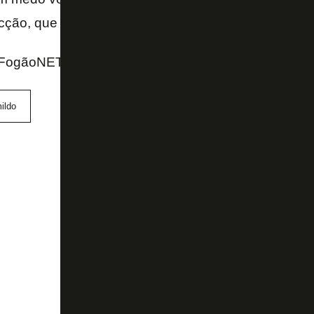
ção, que vai dar certo – contou Del Piage.
FogãoNET e GE
ildo