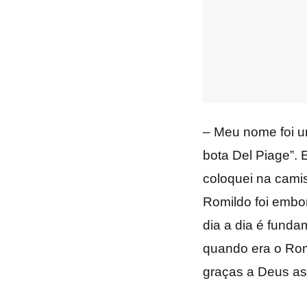
– Meu nome foi u
bota Del Piage”. 
coloquei na cami
Romildo foi embor
dia a dia é funda
quando era o Rom
graças a Deus as 