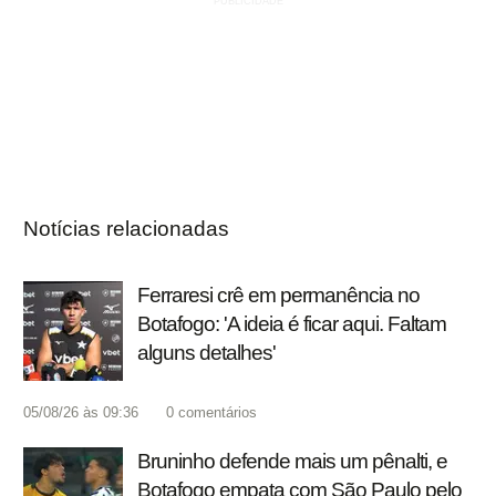
Notícias relacionadas
Ferraresi crê em permanência no
Botafogo: 'A ideia é ficar aqui. Faltam
alguns detalhes'
05/08/26 às 09:36
0
comentários
Bruninho defende mais um pênalti, e
Botafogo empata com São Paulo pelo