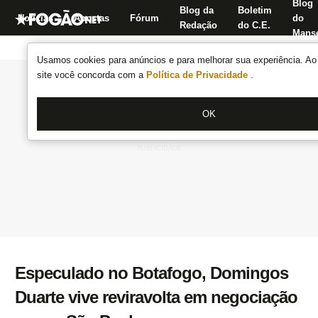
Blog
Blog da
Boletim
Notícias
Apostas
Fórum
do
Redação
do C.E.
Manse
Usamos cookies para anúncios e para melhorar sua experiência. Ao 
site você concorda com a
Política de Privacidade
.
OK
Especulado no Botafogo, Domingos
Duarte vive reviravolta em negociação