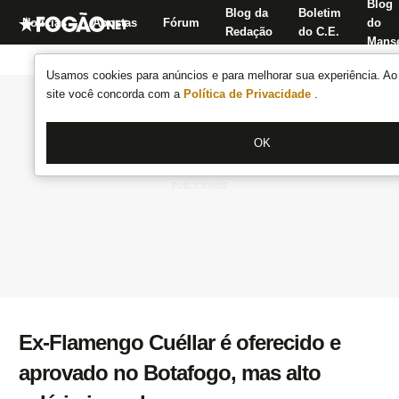
Blog
Blog da
Boletim
Notícias
Apostas
Fórum
do
Redação
do C.E.
Manse
Usamos cookies para anúncios e para melhorar sua experiência. Ao 
site você concorda com a
Política de Privacidade
.
OK
Ex-Flamengo Cuéllar é oferecido e
aprovado no Botafogo, mas alto