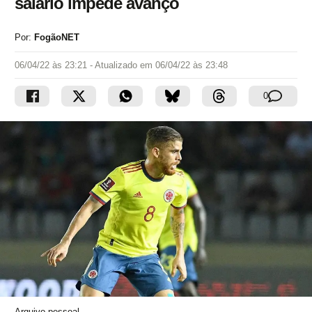
salário impede avanço
Por:
FogãoNET
06/04/22 às 23:21
- Atualizado em
06/04/22 às 23:48
0
Arquivo pessoal