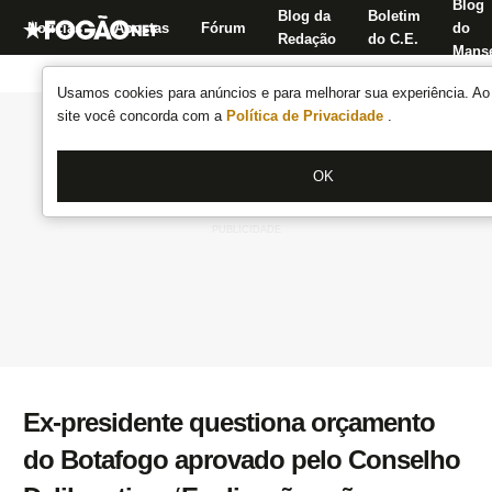
Blog
Blog da
Boletim
Notícias
Apostas
Fórum
do
Redação
do C.E.
Manse
Usamos cookies para anúncios e para melhorar sua experiência. Ao 
site você concorda com a
Política de Privacidade
.
OK
Ex-presidente questiona orçamento
do Botafogo aprovado pelo Conselho