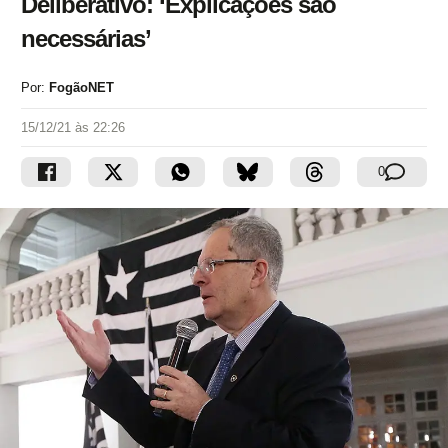
Deliberativo: ‘Explicações são
necessárias’
Por:
FogãoNET
15/12/21 às 22:26
0