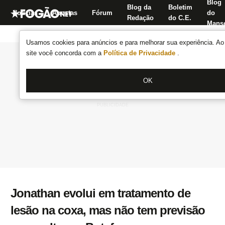
Blog
Blog da
Boletim
Notícias
Apostas
Fórum
do
Redação
do C.E.
Manse
Usamos cookies para anúncios e para melhorar sua experiência. Ao 
site você concorda com a
Política de Privacidade
.
OK
Jonathan evolui em tratamento de
lesão na coxa, mas não tem previsão