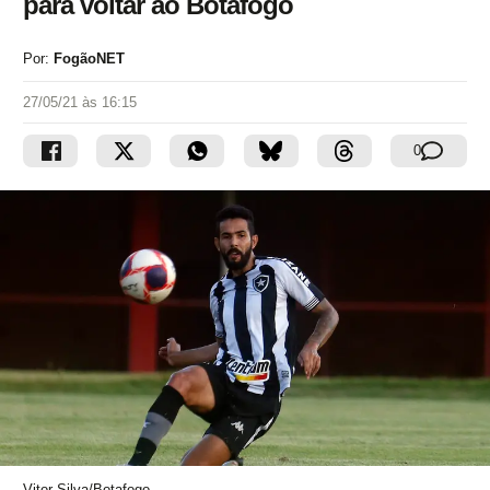
para voltar ao Botafogo
Por:
FogãoNET
27/05/21 às 16:15
0
Vitor Silva/Botafogo