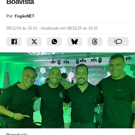
Boavista
Por:
FogãoNET
08/11/24 às 16:51
- Atualizado em
08/11/24 às 16:51
0
Reprodução