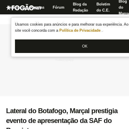
Blog
Blog da
Boletim
Notícias
Apostas
Fórum
do
Redação
do C.E.
Manse
Usamos cookies para anúncios e para melhorar sua experiência. Ao 
site você concorda com a
Política de Privacidade
.
OK
Lateral do Botafogo, Marçal prestigia
evento de apresentação da SAF do