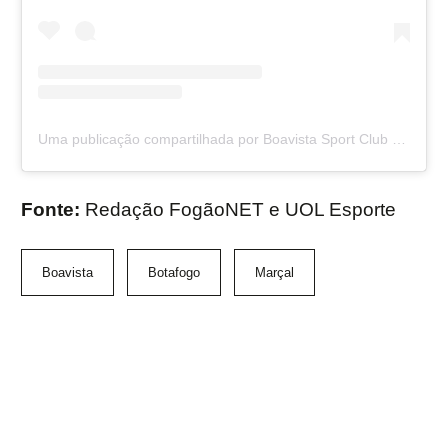
Uma publicação compartilhada por Boavista Sport Club (@boavistasc)
Fonte:
Redação FogãoNET e UOL Esporte
Boavista
Botafogo
Marçal