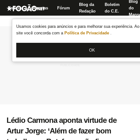
Blog
Blog da
Boletim
Notícias
Apostas
Fórum
do
Redação
do C.E.
Manse
Usamos cookies para anúncios e para melhorar sua experiência. Ao 
site você concorda com a
Política de Privacidade
.
OK
Lédio Carmona aponta virtude de
Artur Jorge: ‘Além de fazer bom