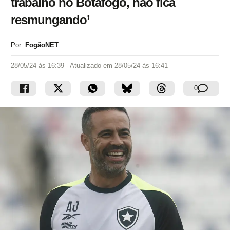
trabalho no Botafogo, não fica
resmungando’
Por:
FogãoNET
28/05/24 às 16:39
- Atualizado em
28/05/24 às 16:41
0