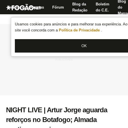
Blog
Blog da
Boletim
Notícias
Apostas
Fórum
do
Redação
do C.E.
Manse
Usamos cookies para anúncios e para melhorar sua experiência. Ao 
site você concorda com a
Política de Privacidade
.
OK
NIGHT LIVE | Artur Jorge aguarda
reforços no Botafogo; Almada