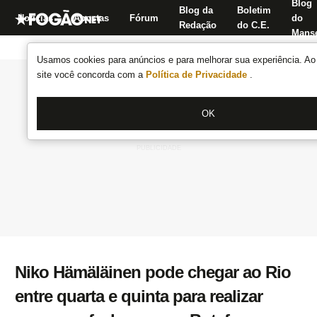
Blog
Blog da
Boletim
Notícias
Apostas
Fórum
do
Redação
do C.E.
Manse
Usamos cookies para anúncios e para melhorar sua experiência. Ao 
site você concorda com a
Política de Privacidade
.
OK
Niko Hämäläinen pode chegar ao Rio
entre quarta e quinta para realizar