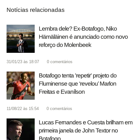
Notícias relacionadas
Lembra dele? Ex-Botafogo, Niko
Hämäläinen é anunciado como novo
reforço do Molenbeek
31/01/23 às 18:07
0
comentários
Botafogo tenta 'repetir' projeto do
Fluminense que ‘revelou’ Marlon
Freitas e Evanílson
11/08/22 às 15:54
0
comentários
Lucas Fernandes e Cuesta brilham em
primeira janela de John Textor no
Botafogo