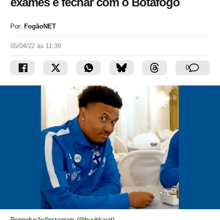
exames e fechar com o Botafogo
Por:
FogãoNET
05/04/22 às 11:39
0
Reprodução/Instagram (@huuhkajat)