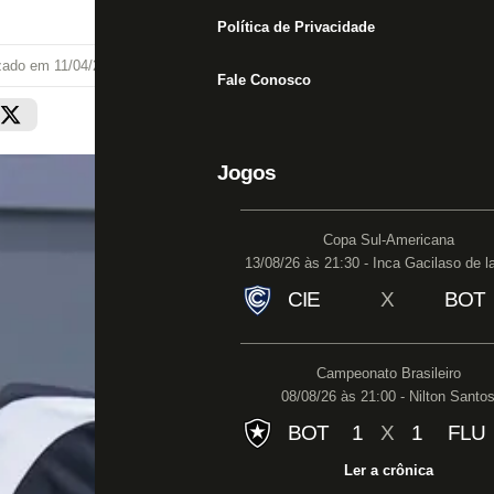
Política de Privacidade
izado em
11/04/21 às 10:15
Fale Conosco
Jogos
Copa Sul-Americana
13/08/26 às 21:30 - Inca Gacilaso de l
CIE
X
BOT
Campeonato Brasileiro
08/08/26 às 21:00 - Nilton Santo
BOT
1
X
1
FLU
Ler a crônica