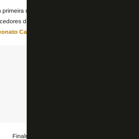
 primeira mão por Renata Silveira no
Twitter
rapidam
orcedores do Botafogo, após uma sequência de atuaç
onato Carioca
. Veja algumas reações:
Finalmente um momento de paz, obrigada!