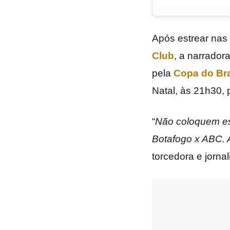
Após estrear nas
Club
, a narrador
pela
Copa do Bra
Natal, às 21h30, 
“
Não coloquem ess
Botafogo x ABC. A
torcedora e jorna