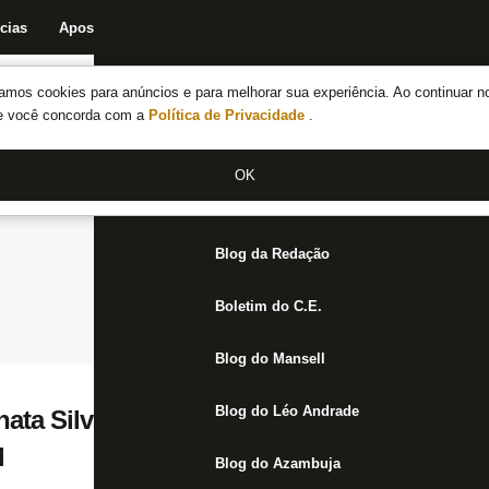
cias
Apostas
Fórum
Blog da Redação
Boletim do C.E.
Fechar menu principal
amos cookies para anúncios e para melhorar sua experiência. Ao continuar n
Notícias do Botafogo
te você concorda com a
Política de Privacidade
.
Fórum
OK
Jogos
Blog da Redação
Boletim do C.E.
Blog do Mansell
Blog do Léo Andrade
ata Silveira vai narrar novamente jogo do
l
Blog do Azambuja