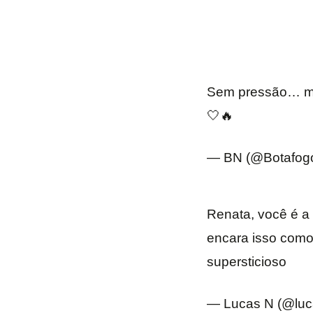
Sem pressão… ma
🤍🔥
— BN (@Botafo
Renata, você é a
encara isso como
supersticioso
— Lucas N (@luc