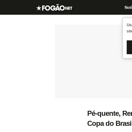
Notí
Us
si
Pé-quente, Ren
Copa do Brasi