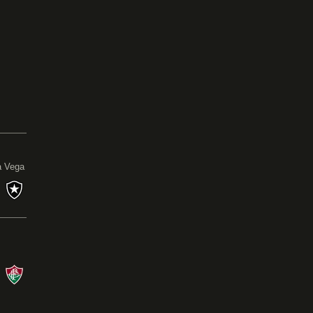
0
a Vega
s