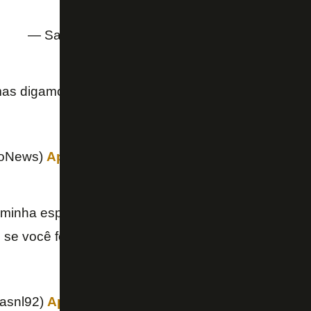
— Samanta (@MantaAlves)
April 11, 2021
s digamos que nossas chances aumentaram consi
goNews)
April 11, 2021
 minha esperança pro meu time voltar a vencer. Não
 se você fosse o amuleto do botafoguense, que é n
asnl92)
April 11, 2021