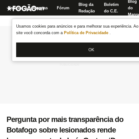
Blog
Blog da
Boletim
Notícias
Apostas
Fórum
do
Redação
do C.E.
Manse
Usamos cookies para anúncios e para melhorar sua experiência. Ao 
site você concorda com a
Política de Privacidade
.
OK
Pergunta por mais transparência do
Botafogo sobre lesionados rende