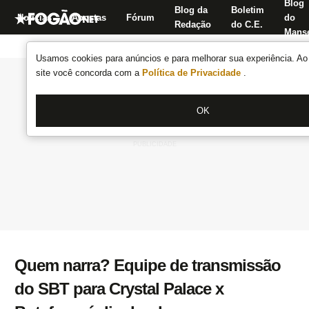
Blog
Blog da
Boletim
Notícias
Apostas
Fórum
do
Redação
do C.E.
Manse
Usamos cookies para anúncios e para melhorar sua experiência. Ao 
site você concorda com a
Política de Privacidade
.
OK
Quem narra? Equipe de transmissão
do SBT para Crystal Palace x