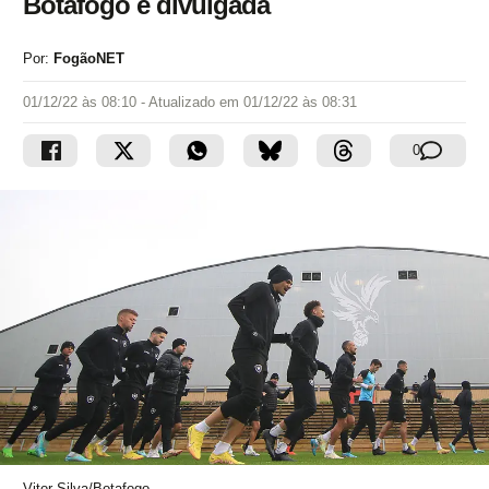
Botafogo é divulgada
Por:
FogãoNET
01/12/22 às 08:10
- Atualizado em
01/12/22 às 08:31
0
Vitor Silva/Botafogo