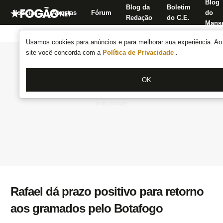
Blog
Blog da
Boletim
Notícias
Apostas
Fórum
do
Redação
do C.E.
Manse
Usamos cookies para anúncios e para melhorar sua experiência. Ao 
site você concorda com a
Política de Privacidade
.
OK
Rafael dá prazo positivo para retorno
aos gramados pelo Botafogo