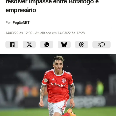
resolver impasse entre Botafogo e
empresário
Por:
FogãoNET
14/03/22 às 12:02
- Atualizado em
14/03/22 às 12:28
0