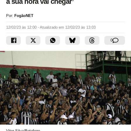
a sua hora vai chegar’
Por:
FogãoNET
12/02/23 às 12:00
- Atualizado em
12/02/23 às 13:03
0
Vitor Silva/Botafogo