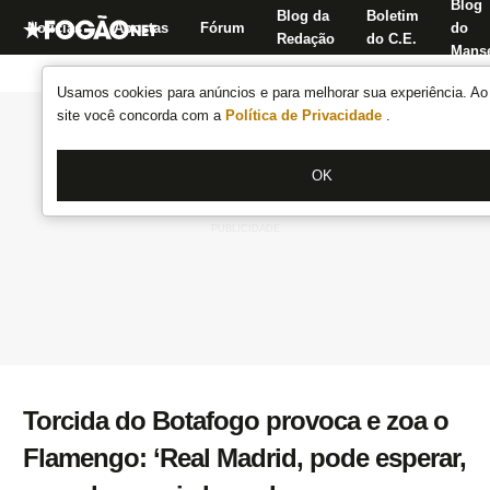
Blog
Blog da
Boletim
Notícias
Apostas
Fórum
do
Redação
do C.E.
Manse
Usamos cookies para anúncios e para melhorar sua experiência. Ao 
site você concorda com a
Política de Privacidade
.
OK
Torcida do Botafogo provoca e zoa o
Flamengo: ‘Real Madrid, pode esperar,