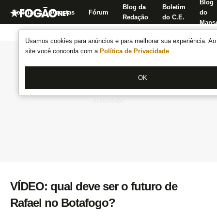
Blog
Blog da
Boletim
Notícias
Apostas
Fórum
do
Redação
do C.E.
Manse
Usamos cookies para anúncios e para melhorar sua experiência. Ao 
site você concorda com a
Política de Privacidade
.
OK
VÍDEO: qual deve ser o futuro de
Rafael no Botafogo?