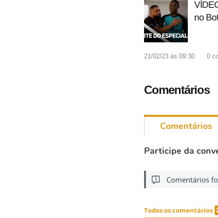
VÍDEO:
no Bo
21/02/23 às 09:30
0
c
Comentários