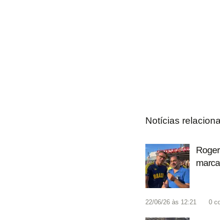
Notícias relacion
Roger
marcan
22/06/26 às 12:21
0
c