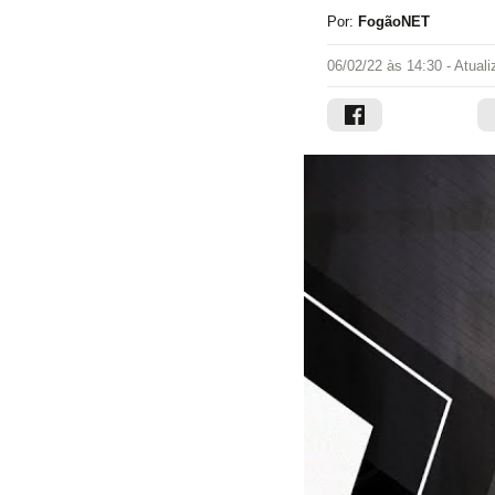
Por:
FogãoNET
06/02/22 às 14:30
- Atual