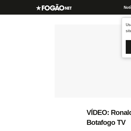
Notí
Us
si
VÍDEO: Ronald 
Botafogo TV