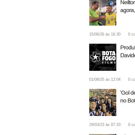
Neilto
agora,
15/06/26 às 16:30
0
c
Produt
Davide
01/08/25 às 12:04
0
c
'Gol d
no Bo
29/03/23 às 07:20
0
c