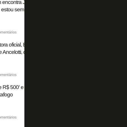
n encontra Jamal na Copa do Mundo e se declara: 'Eu so
 estou sempre na torcida pelo Botafogo'
omentários
ora oficial, Botafogo Films é lançada e terá documentário
 Ancelotti, origens de Barboza e ano mágico de 2024
omentários
e R$ 500' e promessa cumprida de 'selfie': bastidores mo
tafogo
omentários