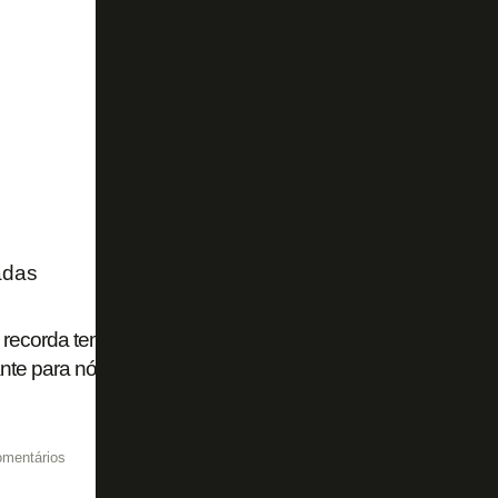
adas
 recorda tempos de Botafogo: 'Sempre boas lembranças. 
te para nós'
omentários