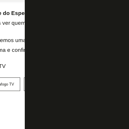
e do Especialista
do ano foi com
Ronald
, meia-ata
 ver quem é o verdadeiro especialista dos esportes 
temos uma novidade na dinâmica da brincadeira, ass
a e confira.
TV
afogo TV
Jamal
Ronald