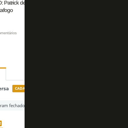
 Patrick de Paula perde 'Palpite do Especialista' para Ja
tafogo
omentários