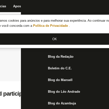
cias
Apostas
Fórum
Blog da Redação
Boletim do C.E.
Fechar menu principal
amos cookies para anúncios e para melhorar sua experiência. Ao continuar n
Notícias do Botafogo
te você concorda com a
Política de Privacidade
.
Fórum
OK
Jogos
Blog da Redação
Boletim do C.E.
Blog do Mansell
Blog do Léo Andrade
participa do Palpite de Especialista com 
Blog do Azambuja