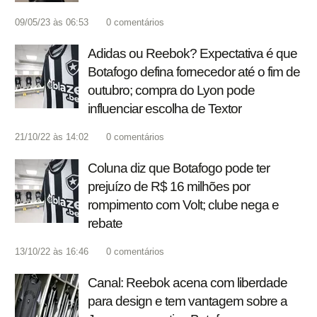
09/05/23 às 06:53
0
comentários
Adidas ou Reebok? Expectativa é que
Botafogo defina fornecedor até o fim de
outubro; compra do Lyon pode
influenciar escolha de Textor
21/10/22 às 14:02
0
comentários
Coluna diz que Botafogo pode ter
prejuízo de R$ 16 milhões por
rompimento com Volt; clube nega e
rebate
13/10/22 às 16:46
0
comentários
Canal: Reebok acena com liberdade
para design e tem vantagem sobre a