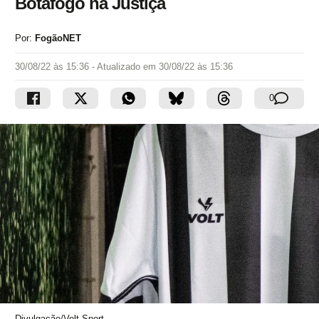
Botafogo na Justiça
Por:
FogãoNET
30/08/22 às 15:36
- Atualizado em
30/08/22 às 15:36
0
Divulgação/Volt Sport