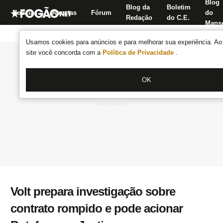
Blog
Blog da
Boletim
Notícias
Apostas
Fórum
do
Redação
do C.E.
Manse
Usamos cookies para anúncios e para melhorar sua experiência. Ao 
site você concorda com a
Política de Privacidade
.
OK
Volt prepara investigação sobre
contrato rompido e pode acionar