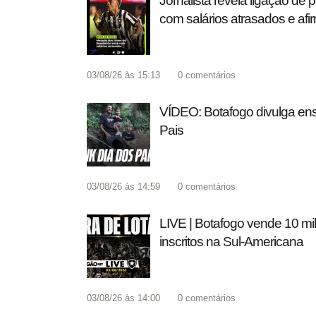
Jornalista revela ligação de
com salários atrasados e afi
03/08/26 às 15:13
0
comentários
VÍDEO: Botafogo divulga ens
Pais
03/08/26 às 14:59
0
comentários
LIVE | Botafogo vende 10 mil 
inscritos na Sul-Americana
03/08/26 às 14:00
0
comentários