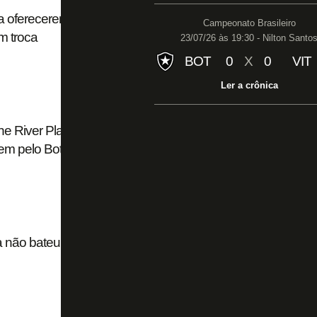
s a oferecerem Luiz Henrique, ex-Botafogo, ao
Campeonato Brasileiro
m troca
23/07/26 às 19:30 - Nilton Santo
BOT
0
X
0
VIT
Ler a crônica
he River Plate em vez de Flamengo por ‘traumas’
gem pelo Botafogo
 não bateu 10 mil ingressos vendidos