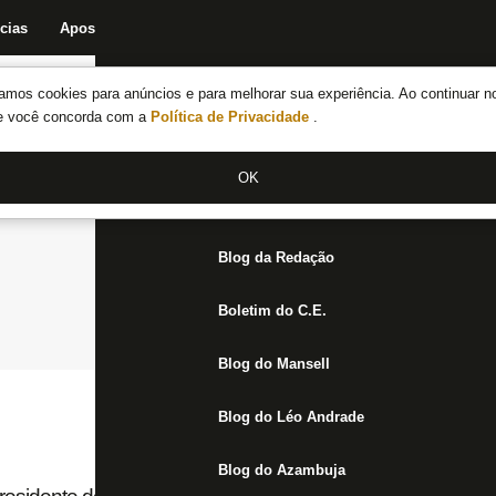
cias
Apostas
Fórum
Blog da Redação
Boletim do C.E.
Fechar menu principal
amos cookies para anúncios e para melhorar sua experiência. Ao continuar n
Notícias do Botafogo
te você concorda com a
Política de Privacidade
.
Fórum
OK
Jogos
Blog da Redação
Boletim do C.E.
Blog do Mansell
Blog do Léo Andrade
Blog do Azambuja