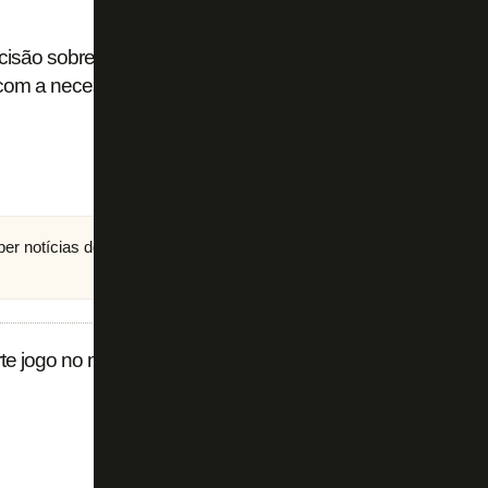
cisão sobre cinco trocas do Botafogo na Sul-
 com a necessidade’
eber notícias do Botafogo no
canal do FogãoNET
no
rte jogo no mercado da bola e mostra face