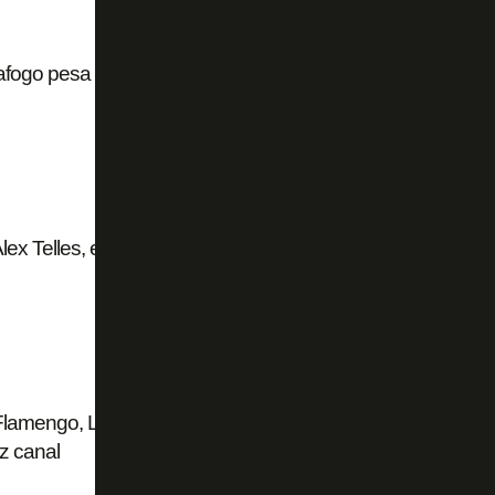
afogo pesa para Thiago Almada preferir River
lex Telles, em conversas para renovar contrato:
Flamengo, Luiz Henrique pode permanecer no
iz canal