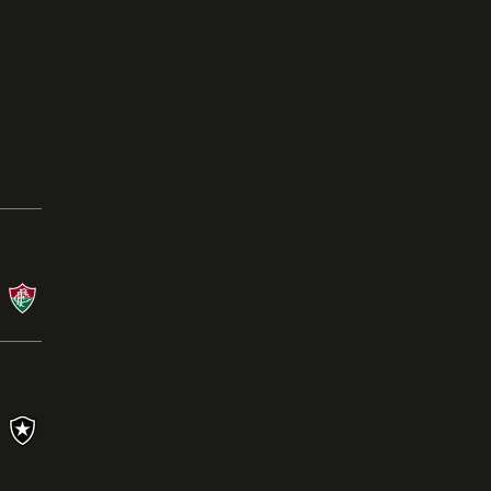
Campeonato Brasileiro
08/08/26 às 21:00 - Nilton Santos
BOT
X
FLU
Campeonato Brasileiro
26/07/26 às 16:00 - Mineirão
CRU
0
X
1
BOT
Ler a crônica
s