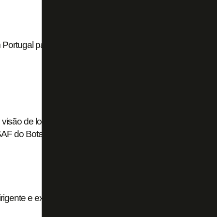
m Portugal para ser anunciado pelo AVS
, visão de longo prazo e governança: novo
SAF do Botafogo explica metas
igente e explica situação de Danilo: ‘Ele está