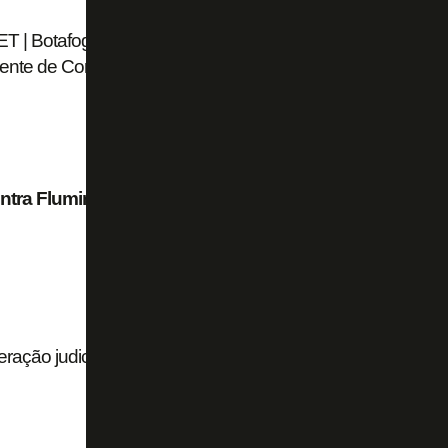
 Botafogo busca ponta e zagueiro no
idente de Conselho
ntra Fluminense, e Júnior Santos deve ficar
ção judicial no Brasil chega a 37; veja lista