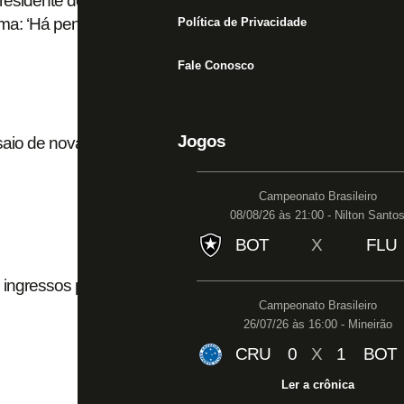
 presidente do Botafogo após matéria sobre clubes
rma: ‘Há pendências com luvas’
Política de Privacidade
Fale Conosco
Jogos
aio de nova coleção Reserva Ink para o Dia dos
Campeonato Brasileiro
08/08/26 às 21:00 - Nilton Santo
BOT
X
FLU
ingressos para clássico; Franclim já decidiu
Campeonato Brasileiro
26/07/26 às 16:00 - Mineirão
CRU
0
X
1
BOT
Ler a crônica