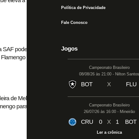
ue eleva a pena para envolvidos em
Política de Privacidade
Fale Conosco
Jogos
i da SAF pode ser tema novamente no Congresso;
o Flamengo querem rediscussão
Campeonato Brasileiro
08/08/26 às 21:00 - Nilton Santo
BOT
X
FLU
ira de Mello relembra ‘pesadelo’ de Zico na
Campeonato Brasileiro
mengo para o Botafogo: ‘Eu sofri também’
26/07/26 às 16:00 - Mineirão
CRU
0
X
1
BOT
Ler a crônica