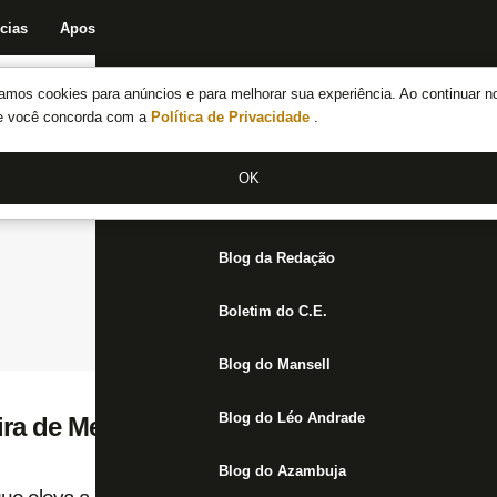
cias
Apostas
Fórum
Blog da Redação
Boletim do C.E.
Fechar menu principal
amos cookies para anúncios e para melhorar sua experiência. Ao continuar n
Notícias do Botafogo
te você concorda com a
Política de Privacidade
.
Fórum
OK
Jogos
Blog da Redação
Boletim do C.E.
Blog do Mansell
Blog do Léo Andrade
ra de Mello
Blog do Azambuja