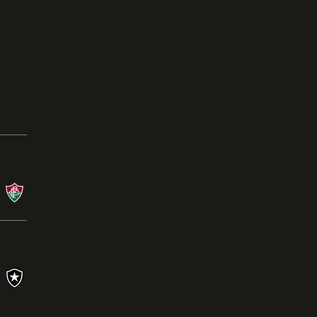
Campeonato Brasileiro
08/08/26 às 21:00 - Nilton Santos
BOT
X
FLU
Campeonato Brasileiro
26/07/26 às 16:00 - Mineirão
CRU
0
X
1
BOT
Ler a crônica
s