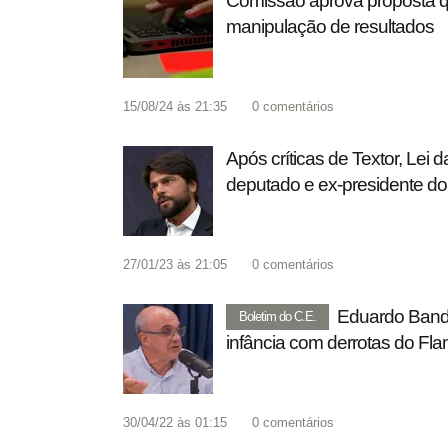
Comissão aprova proposta q
manipulação de resultados
15/08/24 às 21:35
0
comentários
Após críticas de Textor, Le
deputado e ex-presidente d
27/01/23 às 21:05
0
comentários
Eduardo Bande
Boletim do C.E.
infância com derrotas do Fla
30/04/22 às 01:15
0
comentários