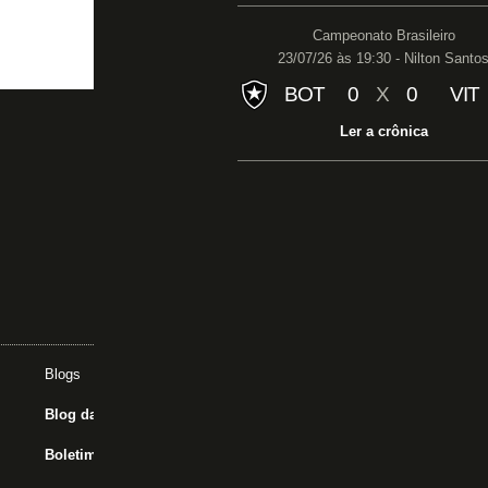
Campeonato Brasileiro
23/07/26 às 19:30 - Nilton Santo
BOT
0
X
0
VIT
Ler a crônica
Acesse nossas
redes sociais
Blogs
Assunt
Blog da Redação
John T
Boletim do C.E.
Libert