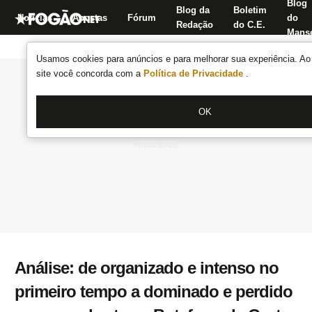
Blog
Blog da
Boletim
Notícias
Apostas
Fórum
do
Redação
do C.E.
Manse
Usamos cookies para anúncios e para melhorar sua experiência. Ao 
site você concorda com a
Política de Privacidade
.
OK
Análise: de organizado e intenso no
primeiro tempo a dominado e perdido