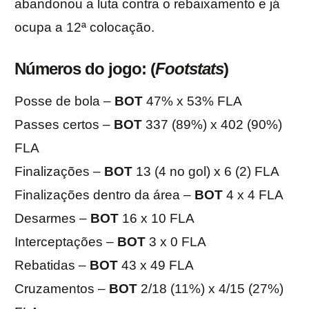
abandonou a luta contra o rebaixamento e já
ocupa a 12ª colocação.
Números do jogo: (
Footstats
)
Posse de bola –
BOT
47% x 53% FLA
Passes certos –
BOT
337 (89%) x 402 (90%)
FLA
Finalizações –
BOT
13 (4 no gol) x 6 (2) FLA
Finalizações dentro da área –
BOT
4 x 4 FLA
Desarmes –
BOT
16 x 10 FLA
Interceptações –
BOT
3 x 0 FLA
Rebatidas –
BOT
43 x 49 FLA
Cruzamentos –
BOT
2/18 (11%) x 4/15 (27%)