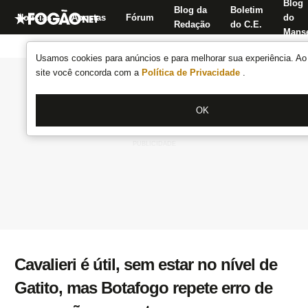
Blog
Blog da
Boletim
Notícias
Apostas
Fórum
do
Redação
do C.E.
Manse
Usamos cookies para anúncios e para melhorar sua experiência. Ao 
site você concorda com a
Política de Privacidade
.
OK
Cavalieri é útil, sem estar no nível de
Gatito, mas Botafogo repete erro de