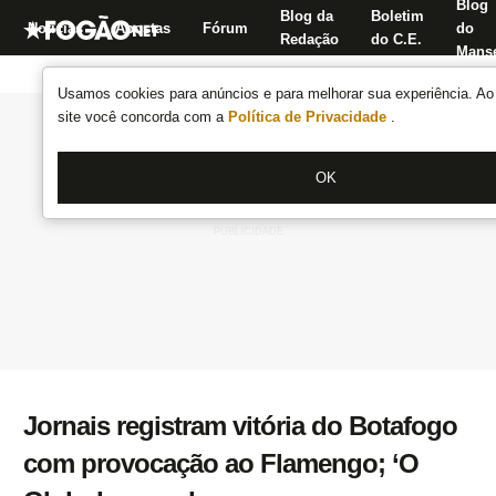
Blog
Blog da
Boletim
Notícias
Apostas
Fórum
do
Redação
do C.E.
Manse
Usamos cookies para anúncios e para melhorar sua experiência. Ao 
site você concorda com a
Política de Privacidade
.
OK
Jornais registram vitória do Botafogo
com provocação ao Flamengo; ‘O