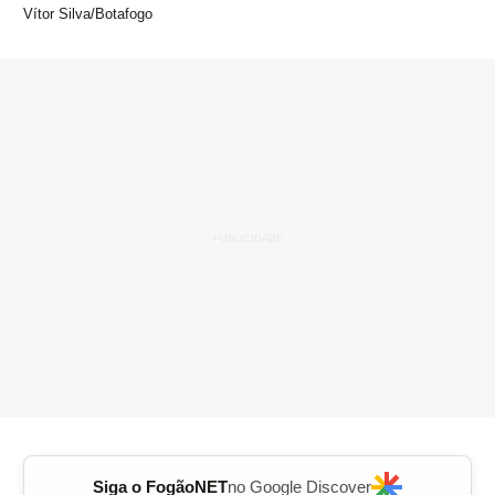
Vítor Silva/Botafogo
Siga o FogãoNET
no Google Discover