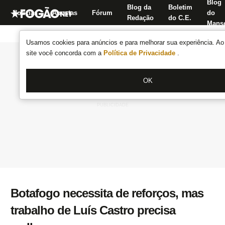
Blog
Blog da
Boletim
Notícias
Apostas
Fórum
do
Redação
do C.E.
Manse
Usamos cookies para anúncios e para melhorar sua experiência. Ao 
site você concorda com a
Política de Privacidade
.
OK
Botafogo necessita de reforços, mas
trabalho de Luís Castro precisa