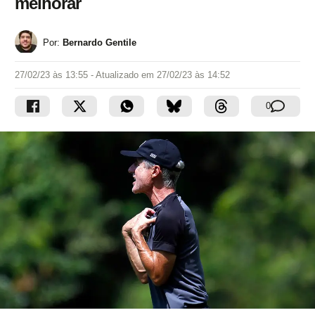
melhorar
Por:
Bernardo Gentile
27/02/23 às 13:55
- Atualizado em
27/02/23 às 14:52
0