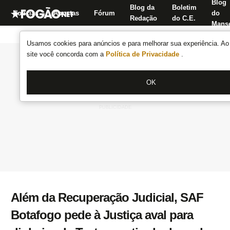
Blog
Blog da
Boletim
Notícias
Apostas
Fórum
do
Redação
do C.E.
Manse
Usamos cookies para anúncios e para melhorar sua experiência. Ao 
site você concorda com a
Política de Privacidade
.
OK
Além da Recuperação Judicial, SAF
Botafogo pede à Justiça aval para