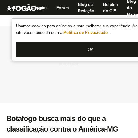
Blog
Blog da
Boletim
Notícias
Apostas
Fórum
do
Redação
do C.E.
Manse
Usamos cookies para anúncios e para melhorar sua experiência. Ao 
site você concorda com a
Política de Privacidade
.
OK
Botafogo busca mais do que a
classificação contra o América-MG