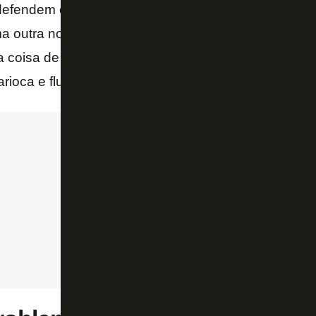
 defendem o tombamento da pista de atletismo oou 
a outra no Maracanã costumam visitar as redondeza
coisa de futebol ou de atletismo? Fazem realment
arioca e fluminense?