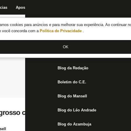
cias
Apostas
Fórum
Blog da Redação
Boletim do C.E.
Fechar menu principal
amos cookies para anúncios e para melhorar sua experiência. Ao continuar n
Notícias do Botafogo
te você concorda com a
Política de Privacidade
.
Fórum
OK
Jogos
Blog da Redação
Boletim do C.E.
Blog do Mansell
Blog do Léo Andrade
 grosso com políticos que só atrapalham o
Blog do Azambuja
ell