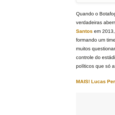
Quando o Botafog
verdadeiras aber
Santos
em 2013, 
formando um time
muitos questionam
controle do estád
políticos que só 
MAIS! Lucas Perr