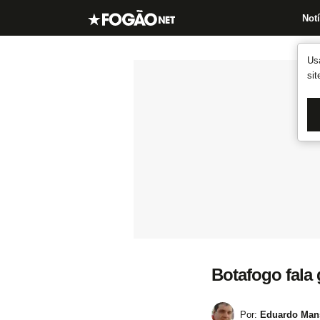
Notí
Us
si
Botafogo fala
Por:
Eduardo Mans