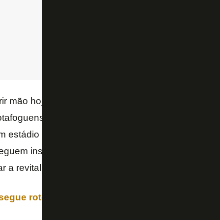
rir mão hoje do Nilton Santos, nós, todos nós, ind
afoguenses, teremos que tirar dinheiro do próprio 
m estádio que vai se tornar um elefante branco. 
seguem insistindo em fazer milhões de exigências e 
r a revitalizar uma área que o poder público costuma
egue roteiro para colher bons frutos no futebol