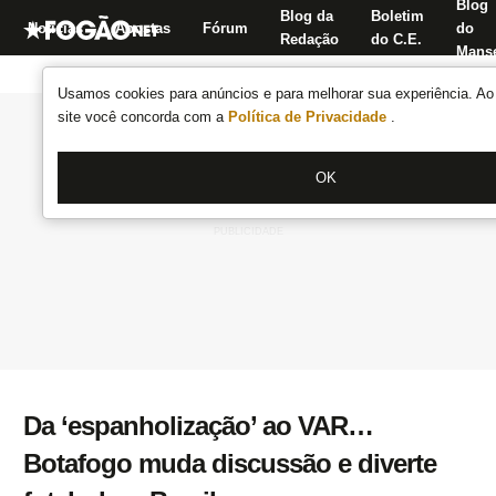
Blog
Blog da
Boletim
Notícias
Apostas
Fórum
do
Redação
do C.E.
Manse
Usamos cookies para anúncios e para melhorar sua experiência. Ao 
site você concorda com a
Política de Privacidade
.
OK
Da ‘espanholização’ ao VAR…
Botafogo muda discussão e diverte