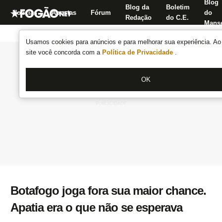
Blog
Blog da
Boletim
Notícias
Apostas
Fórum
do
Redação
do C.E.
Manse
Usamos cookies para anúncios e para melhorar sua experiência. Ao 
site você concorda com a
Política de Privacidade
.
OK
Botafogo joga fora sua maior chance.
Apatia era o que não se esperava