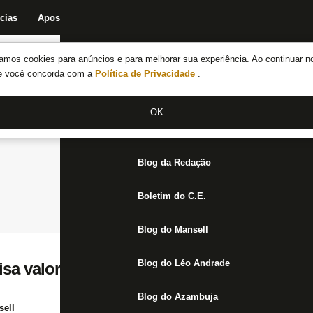
cias
Apostas
Fórum
Blog da Redação
Boletim do C.E.
Fechar menu principal
amos cookies para anúncios e para melhorar sua experiência. Ao continuar n
Notícias do Botafogo
te você concorda com a
Política de Privacidade
.
Fórum
OK
Jogos
Blog da Redação
Boletim do C.E.
Blog do Mansell
Blog do Léo Andrade
sa valorizar o esforço de Gabriel para pe
Blog do Azambuja
ell