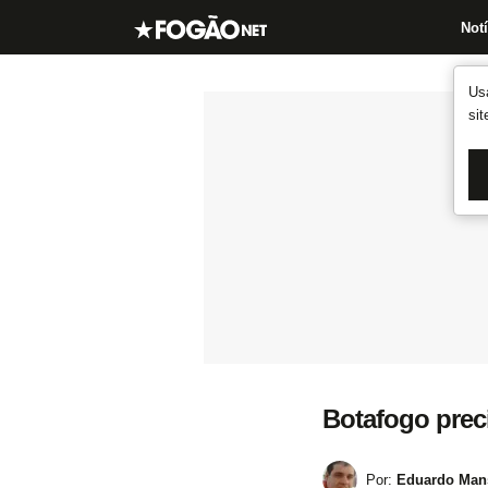
Notí
Us
si
Botafogo preci
Por:
Eduardo Mans