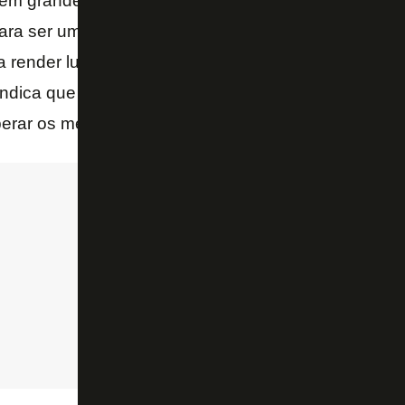
tem grande potencial e foi um dos principais jogado
ra ser um jogador que, tendo os direitos federativ
a render lucro no futuro. Se existem investidores in
indica que sim, é preciso que especificamente neste
erar os meses de sofrimento passarem.