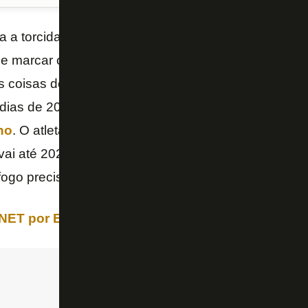
a a torcida do
Botafogo
. Com certeza este tem tud
ode marcar o reencontro do clube com seus melhore
as coisas do Glorioso. Um dos assuntos que mais c
dias de 2019 é o
esforço do zagueiro
Gabriel
para
no
. O atleta já se recusou por duas vezes a rescindi
ai até 2021, e postou em suas redes sociais que pr
ogo precisa valorizar o esforço de Gabriel para per