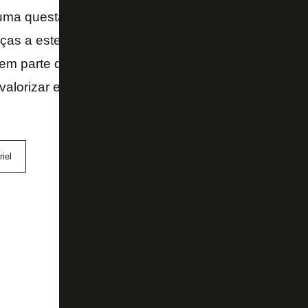
uma questão legal em relação a se colocar dinheiro
raças a este horizonte que o Botafogo conseguiu dinh
l em parte do segundo semestre de 2019. Portanto, vol
 valorizar esforço de Gabriel para permanecer. Ser
iel