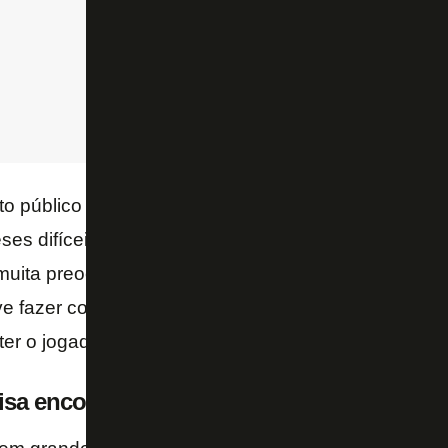
 público a delicada situação do clube. Até de fato 
ses difíceis e de baixo investimento. O
Campeonat
muita preocupação. Entretanto, hoje existe um horiz
ve fazer com que as pessoas que estão à frente do 
r o jogador.
sa encontrar dinheiro para Gabriel ficar