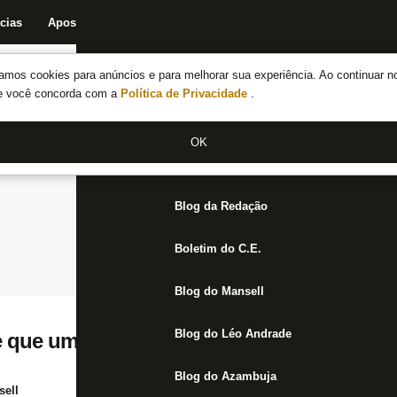
cias
Apostas
Fórum
Blog da Redação
Boletim do C.E.
Fechar menu principal
amos cookies para anúncios e para melhorar sua experiência. Ao continuar n
Notícias do Botafogo
te você concorda com a
Política de Privacidade
.
Fórum
OK
Jogos
Blog da Redação
Boletim do C.E.
Blog do Mansell
Blog do Léo Andrade
 que um grande time começa com um gran
Blog do Azambuja
ell