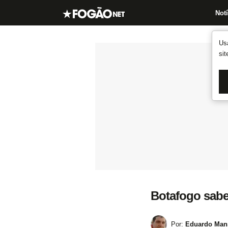
Notí
Us
si
Botafogo sabe
Por:
Eduardo Mans