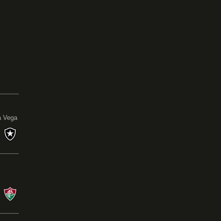
0
a Vega
s