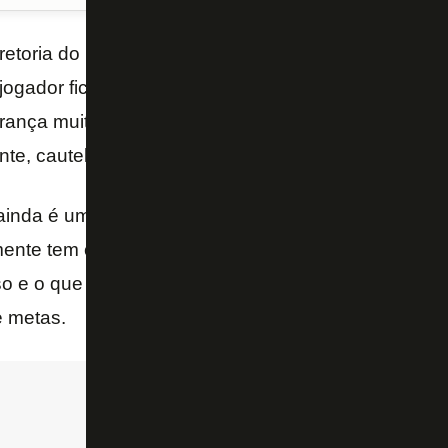
retoria do
Botafogo
em renovar o contrato de
Gatit
jogador ficou fora da temporada. Mas com certeza o
ança muito mais boas atuações do que fracassos. E
ente, cautela e bom senso nesta negociação.
ainda é uma incógnita em termos de sequência na ca
ente tem condições de voltar a ser o jogador que d
so e o que o fez ser titular da seleção do Paraguai. 
e metas.