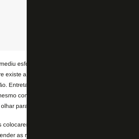
mediu esforços para retornar segundo informações d
e existe a dúvida de que teve o melhor tratamento 
o. Entretanto cometeu erros graves, como quando
mesmo com o time sofrendo com erros dos árbitros. 
lhar para o futuro.
s colocarem o bom senso em cima da mesa vão cons
tender as razões do clube em exigir metas. O Botafogo