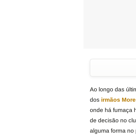
Ao longo das últ
dos
irmãos Morei
onde há fumaça h
de decisão no clu
alguma forma no p