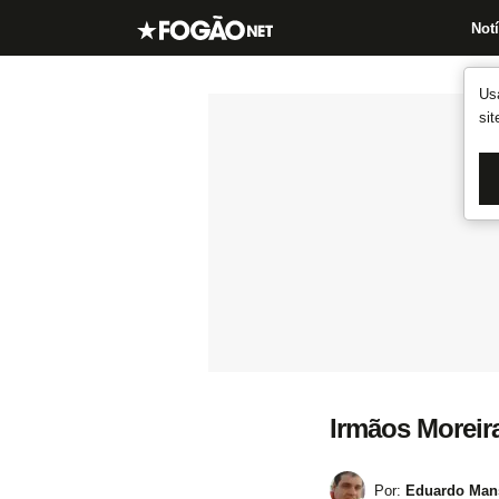
Notí
Us
si
Irmãos Moreir
Por:
Eduardo Mans