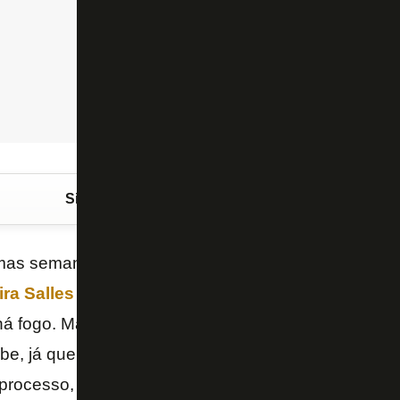
Siga o FogãoNET
no Google Discover
imas semanas estão pipocando notícias em relação 
ra Salles do Botafogo
. Como a sábia frase sempre
á fogo. Mais empolgante do que ter pessoas de din
be, já que quem coloca grana logicamente precisa int
rocesso, a entrada deles no clube daria um ar de p