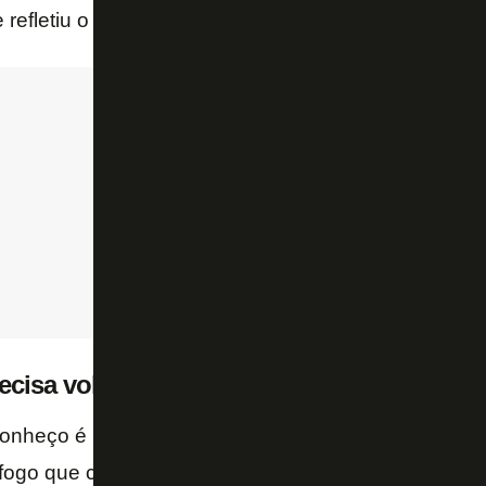
 refletiu o que tem sido a realidade do Alvinegro no
cisa voltar a ser o sonho dos jogadores
onheço é muito maior do que o Botafogo que as últ
fogo que conheço é local dos sonhos de qualquer a