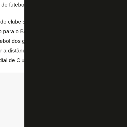
de futebol que nos últimos anos lutou sempre com 
 do clube social, por mais que desagrade a alguns, 
o para o Botafogo. Principalmente no aspecto políti
utebol dos grandes clubes brasileiros é importante. É
r a distância que hoje vemos entre europeus e brasi
al de Clubes da Fifa.