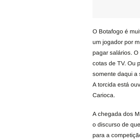
O Botafogo é mui
um jogador por m
pagar salários. O
cotas de TV. Ou p
somente daqui a s
A torcida está ou
Carioca.
A chegada dos Mo
o discurso de que
para a competição