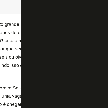
to grande para entrar temporada e sair de temporad
enos do que vale, até mesmo para um rival nacional
 Glorioso não ganhou este apelido justo por que adi
or que seus dirigentes cansam de dar entrevistas f
eis ou oito anos será possível montar um time para br
vindo isso desde o rebaixamento de 2002 e de lá par
reira Salles ao futebol do Botafogo pode definitiv
 uma vaga na Libertadores foi precipitada. Ou que 
 é chegar ao topo do Everest. E não vai nenhuma crí