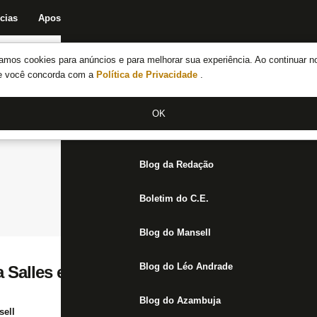
cias
Apostas
Fórum
Blog da Redação
Boletim do C.E.
Fechar menu principal
amos cookies para anúncios e para melhorar sua experiência. Ao continuar n
Notícias do Botafogo
te você concorda com a
Política de Privacidade
.
Fórum
OK
Jogos
Blog da Redação
Boletim do C.E.
Blog do Mansell
Blog do Léo Andrade
a Salles em General: Este é o Botafogo qu
Blog do Azambuja
ell