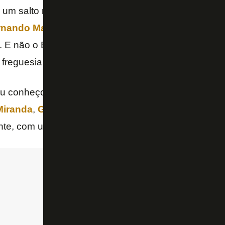
m um salto maior. O Botafogo que conheço é o que ti
ernando Macaé e Renato Gaúcho
do Flamengo como
ça. E não o Botafogo que chora por que o Willian Arão
 freguesia.
eu conheço é o que jogadores como
Nilton Santos
,
Miranda
,
Gonçalves
e tantos outros, em entrevistas
nte, com um ambiente todo especial.