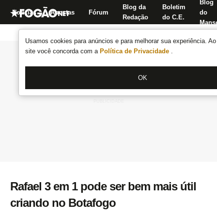
Blog
Blog da
Boletim
Notícias
Apostas
Fórum
do
Redação
do C.E.
Manse
Usamos cookies para anúncios e para melhorar sua experiência. Ao 
site você concorda com a
Política de Privacidade
.
OK
Rafael 3 em 1 pode ser bem mais útil
criando no Botafogo