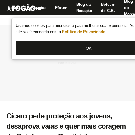
Blog
Blog da
Boletim
Notícias
Apostas
Fórum
do
Redação
do C.E.
Manse
Usamos cookies para anúncios e para melhorar sua experiência. Ao 
site você concorda com a
Política de Privacidade
.
OK
Cícero pede proteção aos jovens,
desaprova vaias e quer mais coragem