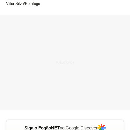
Vítor Silva/Botafogo
Siga o FogãoNET
no Google Discover