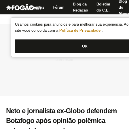
Blog
Blog da
Boletim
Notícias
Apostas
Fórum
do
Redação
do C.E.
Manse
Usamos cookies para anúncios e para melhorar sua experiência. Ao 
site você concorda com a
Política de Privacidade
.
OK
Neto e jornalista ex-Globo defendem
Botafogo após opinião polêmica