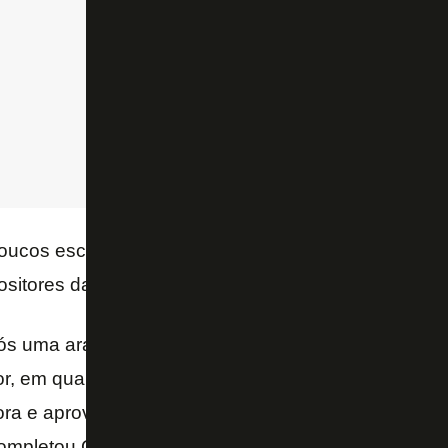
poucos esclarecimentos no edital de convocação t
sitores da gestão Mufarrej.
 nós uma arapuca. Vamos votar sobre o empréstimo
lor, em qual contrato. É um rolo compressor. Eles tê
a e aprovam. Qual a capacidade que se tem de refle
ompletou Guimarães.