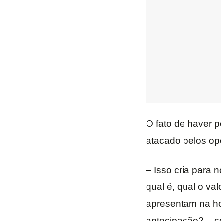
O fato de haver 
atacado pelos opo
– Isso cria para
qual é, qual o va
apresentam na hor
antecipação? – c