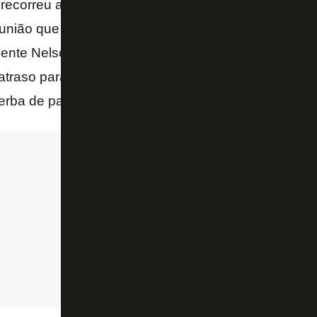
 recorreu a esse mesmo expediente de antecipar val
eunião que selou o assunto, inclusive, teve invasão d
nte Nelson Mufarrej, a verba foi usada para quitar 
raso para obter a Certidão Negativa de Débitos que
rba de patrocínio da Caixa (R$ 10 milhões).