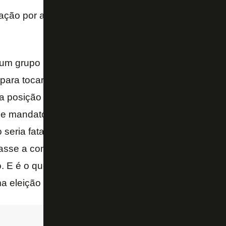
ção por antecipação de receitas gera desconfiança
e um grupo político que tanto bateu nas antecipações
ara tocar o clube. Falta coerência. Mas às vezes é 
 posição incendiária. Há uns três meses, foi feita a 
e mandato. Na ocasião, eu me abstive. Por quê? P
seria fatal. Não tinha como. Mas falei naquele mom
se a construir meios para combater essa prática, d
o. E é o que acontece – afirmou Marcelo Guimarães,
ma eleição presidencial do Botafogo.