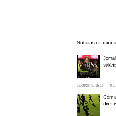
Notícias relacion
Jornal
salári
03/08/26 às 15:13
0
c
Com ap
direit