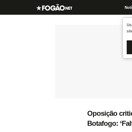
Notí
Us
si
Oposição criti
Botafogo: ‘Fal