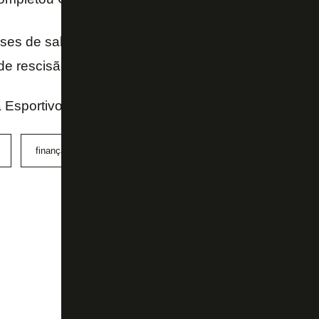
s de salários atrasados no Botafogo, o clube poderá
de rescisão unilateral do contrato por parte dos joga
Esportivo - O Globo Online
finanças
Marcelo Guimarães
Nelson Mufarrej