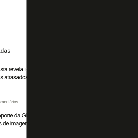
adas
ista revela ligação de presidente do Botafogo após matéri
os atrasados e afirma: ‘Há pendências com luvas’
omentários
orte da GDA, Botafogo separa valores para pagar salários
os de imagem de alguns atletas em aberto via RJ