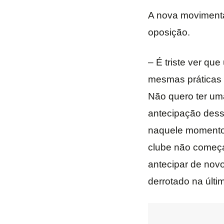
A nova movimenta
oposição.
– É triste ver qu
mesmas práticas p
Não quero ter uma
antecipação dess
naquele momento 
clube não começas
antecipar de nov
derrotado na últi