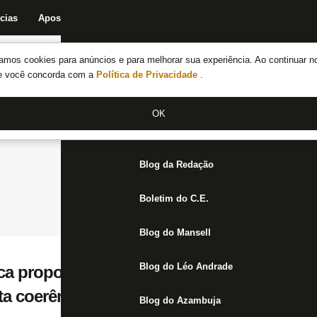
cias
Apostas
Fórum
Blog da Redação
Boletim do C.E.
Fechar menu principal
amos cookies para anúncios e para melhorar sua experiência. Ao continuar n
Notícias do Botafogo
te você concorda com a
Política de Privacidade
.
Fórum
OK
Jogos
Blog da Redação
Boletim do C.E.
Blog do Mansell
Blog do Léo Andrade
ca proposta de nova antecipação de receit
ta coerência’
Blog do Azambuja