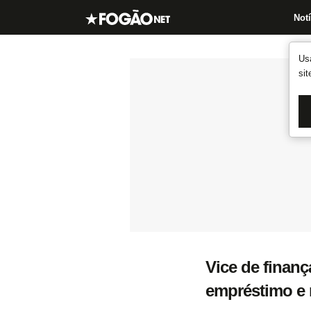
Notí
Us
si
Vice de finanç
empréstimo e 