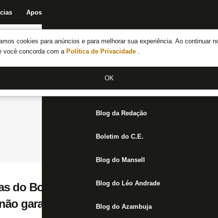
cias
Apostas
Fórum
Blog da Redação
Boletim do C.E.
Fechar menu principal
amos cookies para anúncios e para melhorar sua experiência. Ao continuar n
Notícias do Botafogo
te você concorda com a
Política de Privacidade
.
Fórum
OK
Jogos
Blog da Redação
Boletim do C.E.
Blog do Mansell
Blog do Léo Andrade
as do Botafogo torce por receitas extraordi
não garante pagamento dos funcionários
Blog do Azambuja