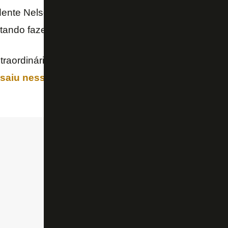
dente Nelson (Mufarrej) é um homem sério, competen
tando fazer o máximo possível.
traordinárias podem vir da venda de jogadores, mas
 saiu nessa janela foi o zagueiro Gláuber, para o