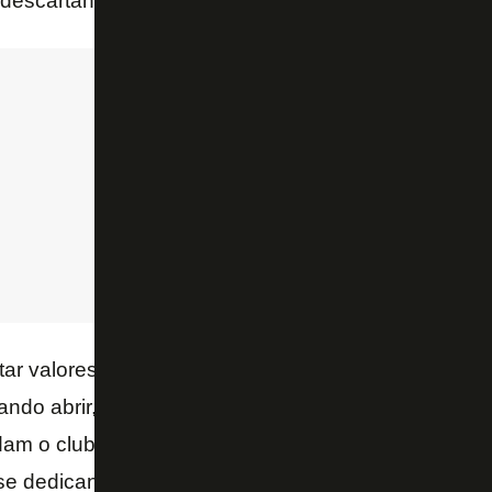
o descartando novos empréstimos:
ar valores através de empréstimos, enfim, há uma s
ando abrir, com os nossos parceiros, com as pesso
m o clube. Podem ficar tranquilos que toda a direto
 se dedicando o máximo possível para resolver isso 