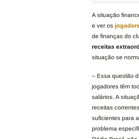
A situação financ
e ver os
jogadore
de finanças do c
receitas extraor
situação se norma
– Essa questão do
jogadores têm tod
salários. A situa
receitas corrente
suficientes para
problema específi