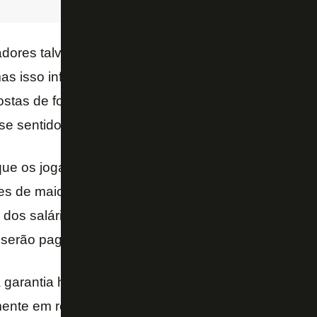
dores talvez seja a nossa maior possibilidade de obt
mas isso infelizmente não depende só do clube, dep
stas de fora. Estamos no aguardo, estamos abertos
e sentido – ressaltou o dirigente.
ue os jogadores estão com os salários referentes à 
 de maio e junho atrasados e afirmou não ter como
dos salários dos funcionários referentes ao mês de
, serão pagos até esta data.
garantia hoje de poder cumprir esse pagamento (dos
mente em relação aos jogadores, que estão mais de