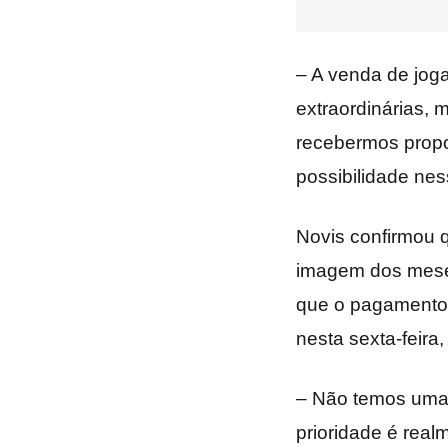
– A venda de joga
extraordinárias, 
recebermos propo
possibilidade ness
Novis confirmou q
imagem dos meses
que o pagamento 
nesta sexta-feira
– Não temos uma 
prioridade é real