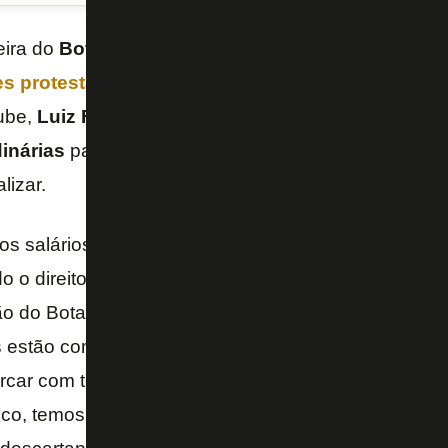
eira do
Botafogo
é realmente caótica. Após ter a
luz
s protestarem por conta dos atrasos no salário
,
lube,
Luiz Felipe Novis
, detalhou o cenário e afirmo
dinárias
para quitar as pendências, não havendo pr
lizar.
s salários é extremamente urgente e prioritária par
o o direito de protestar, são funcionários e precisa
ção do Botafogo, como de outros clubes aqui do Rio, é
s estão com uma certa dificuldade de serem recebid
 arcar com todos os nossos compromissos. Para reso
co, temos que procurar receitas extraordinárias – af