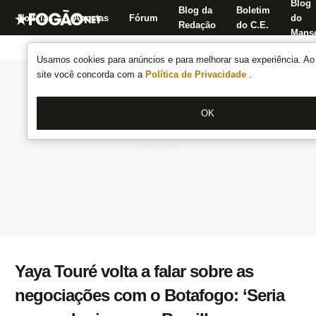
Blog
Blog da
Boletim
Notícias
Apostas
Fórum
do
Redação
do C.E.
Manse
Usamos cookies para anúncios e para melhorar sua experiência. Ao 
site você concorda com a
Política de Privacidade
.
OK
Yaya Touré volta a falar sobre as
negociações com o Botafogo: ‘Seria