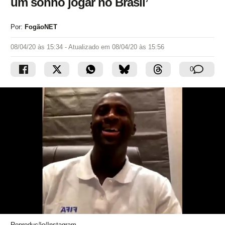
um sonho jogar no Brasil’
Por:
FogãoNET
08/04/20 às 15:34
- Atualizado em
08/04/20 às 15:56
0
Reprodução/Instagram