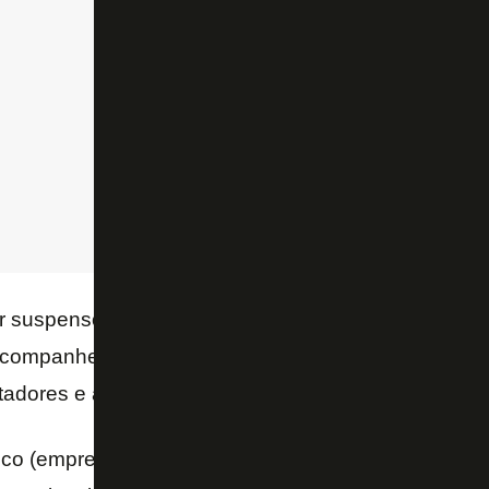
ar suspenso e lesionado, não entrará em campo na V
 companheiro de zaga ao longo do ano, salientou o 
rtadores e a inspiração na campanha de 16.
ico (emprestado) na época, mas acompanhei bastan