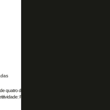
adas
de quatro dias, título brasileiro 'impossível', ambição na S
itividade: Franclim abre o jogo no Botafogo