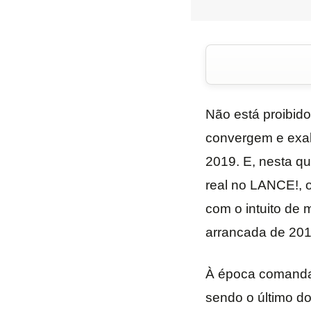
Não está proibid
convergem e exal
2019. E, nesta qu
real no LANCE!, o
com o intuito de m
arrancada de 201
À época comandado
sendo o último d