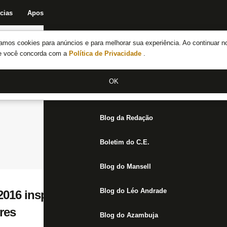
cias
Apostas
Fórum
Blog da Redação
Boletim do C.E.
Fechar menu principal
amos cookies para anúncios e para melhorar sua experiência. Ao continuar n
Notícias do Botafogo
te você concorda com a
Política de Privacidade
.
Fórum
OK
Jogos
Blog da Redação
Boletim do C.E.
Blog do Mansell
Blog do Léo Andrade
016 inspira Botafogo a bater o Santos e a 
res
Blog do Azambuja