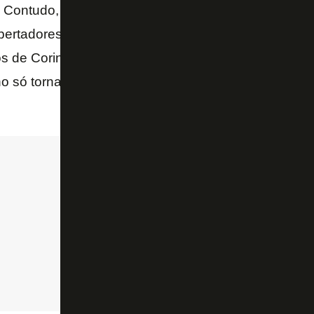
. Contudo, logo depois, amargou um período sem ve
ertadores graças a uma vitória na rodada derradeira
s de Corinthians e Atlético-PR. Já neste ano, com a
ho só tornará-se real em caso de “erro zero” – além d