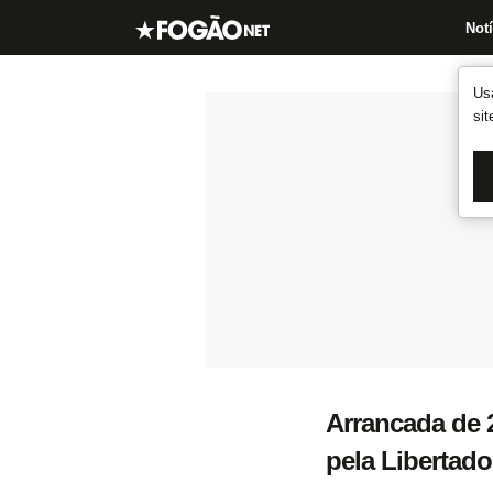
Notí
Us
si
Arrancada de 2
pela Libertado