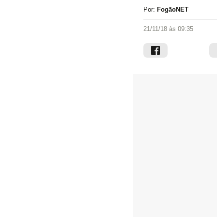
Por:
FogãoNET
21/11/18 às 09:35