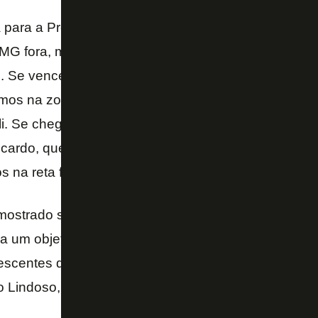
a para a Pré-Libertadores. São muitos confrontos dir
-MG fora, mas adversários também têm jogos difícei
. Se vencermos, aí sim, e se resultados ajudarem,
mos na zona da Sul-Americana e faremos o possíve
i. Se chegar na última rodada com chances, faremos
cardo, que, em 2017, também alcançou uma admirá
os na reta final, e levou o Vasco ao principal torneio 
mostrado satisfeito por ter recuperado o espírito com
ra um objetivo desde a sua chegada, segundo o pró
centes da arrancada no atual elenco, inclusive líd
o Lindoso, Rodrigo Pimpão e Carli.