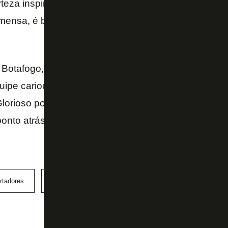
teza inspira. Disputar de novo uma Libertadores to
imensa, é bom para o clube, para todo mundo – diss
 Botafogo, em 9º lugar, e Santos será determinante 
ipe carioca, já livre do risco de rebaixamento. Ne
Glorioso por seis pontos, sendo que o Peixe aparec
nto atrás. Ou seja, é decisão.
rtadores
Santos