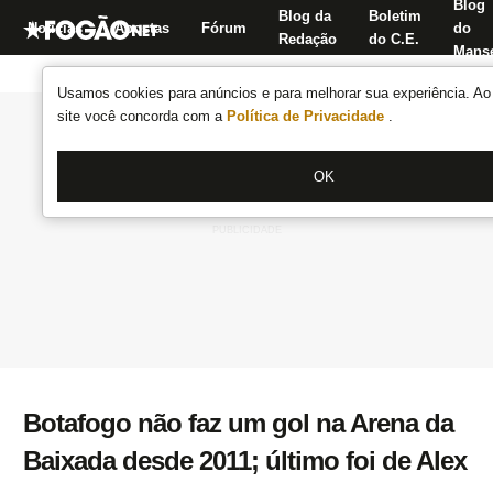
Blog
Blog da
Boletim
Notícias
Apostas
Fórum
do
Redação
do C.E.
Manse
Usamos cookies para anúncios e para melhorar sua experiência. Ao 
site você concorda com a
Política de Privacidade
.
OK
Botafogo não faz um gol na Arena da
Baixada desde 2011; último foi de Alex