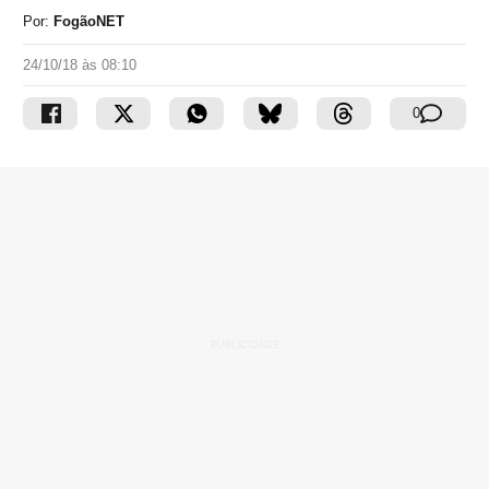
Por:
FogãoNET
24/10/18 às 08:10
0