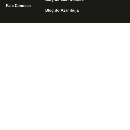
Áreas do Site
Blogs
Assuntos mais
populares
Notícias do Botafogo
Blog da Redação
John Textor
Fórum
Boletim do C.E.
Libertadores
Política de
Blog do Mansell
Privacidade
Blog do Léo Andrade
Fale Conosco
Blog do Azambuja