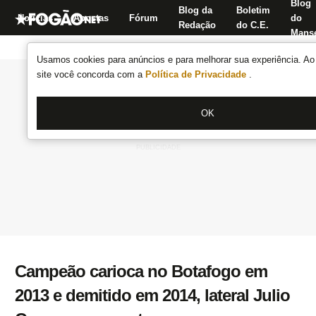
Blog
Blog da
Boletim
Notícias
Apostas
Fórum
do
Redação
do C.E.
Manse
Usamos cookies para anúncios e para melhorar sua experiência. Ao 
site você concorda com a
Política de Privacidade
.
OK
Campeão carioca no Botafogo em
2013 e demitido em 2014, lateral Julio