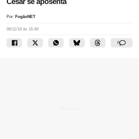
Cesar se aposenta
Por:
FogãoNET
06/11/18 às 16:49
0