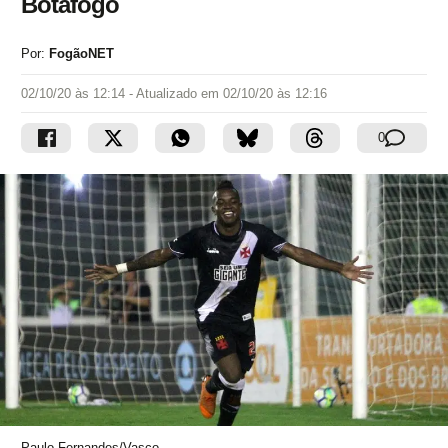
Botafogo
Por:
FogãoNET
02/10/20 às 12:14
- Atualizado em
02/10/20 às 12:16
0
Paulo Fernandes/Vasco