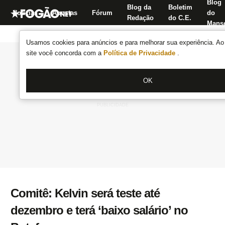
Blog
Blog da
Boletim
Notícias
Apostas
Fórum
do
Redação
do C.E.
Manse
Usamos cookies para anúncios e para melhorar sua experiência. Ao 
site você concorda com a
Política de Privacidade
.
OK
Comitê: Kelvin será teste até
dezembro e terá ‘baixo salário’ no