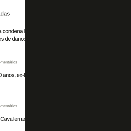
adas
a condena Botafogo a pagar R$ 1,5 milhão a Diego Cavalier
s de danos morais e indenização por acidente de trabalho
omentários
 anos, ex-Botafogo e Fluminense Diego Cavalieri confirm
omentários
Cavalieri acusa Botafogo de 'assédio moral' e cobra R$ 3,