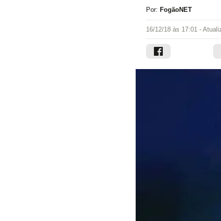
Por:
FogãoNET
16/12/18 às 17:01
- Atual