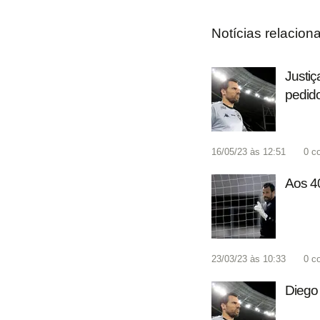
Notícias relacion
Justiç
pedido
16/05/23 às 12:51
0
c
Aos 40
23/03/23 às 10:33
0
c
Diego 