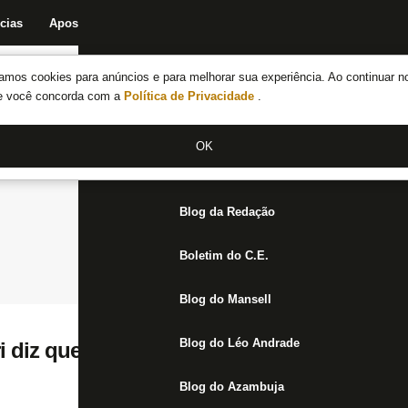
cias
Apostas
Fórum
Blog da Redação
Boletim do C.E.
Fechar menu principal
amos cookies para anúncios e para melhorar sua experiência. Ao continuar n
Notícias do Botafogo
te você concorda com a
Política de Privacidade
.
Fórum
OK
Jogos
Blog da Redação
Boletim do C.E.
Blog do Mansell
Blog do Léo Andrade
i diz que não foi procurado pelo Botafogo,
Blog do Azambuja