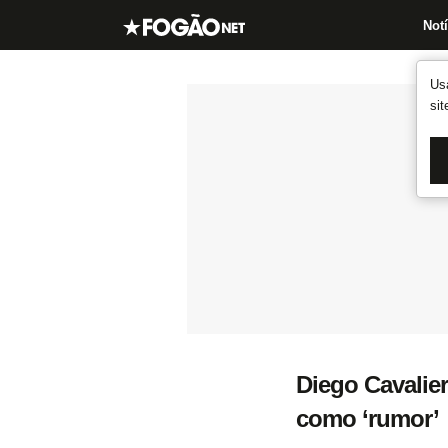
Notí
Us
si
Diego Cavalier
como ‘rumor’