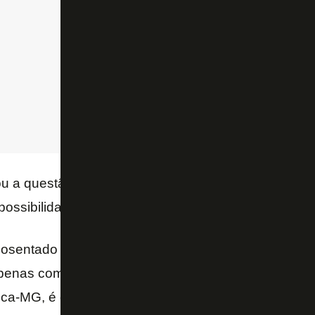
ou a questão ao gerente de futebol do Botafogo, An
 possibilidade como “rumor”.
osentado e Saulo prestes a ser emprestado para o V
penas com Gatito Fernández e Diego Loureiro para o
ica-MG, é outro nome especulado.