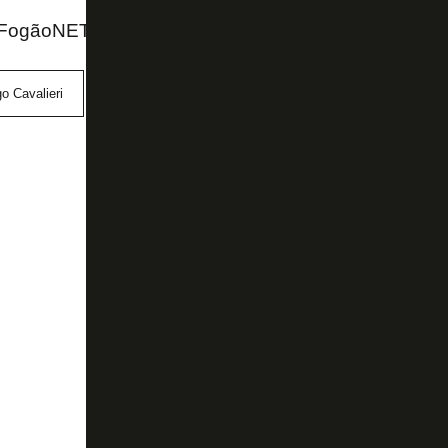
 FogãoNET
o Cavalieri
vaivém