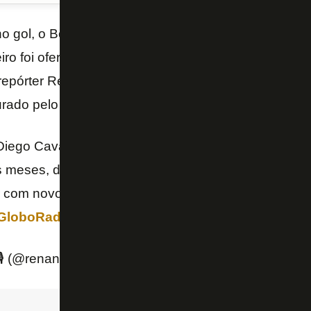
no gol, o Botafogo tem em Diego Cavalieri uma das 
iro foi oferecido e agrada a uma parte da diretoria,
O repórter Renan Moura, da Rádio Globo, informou que
urado pelo clube.
ego Cavalieri, o goleiro afirmou que não foi procur
 meses, desde o Crystal Palace, o goleiro aguarda 
 com novo clube. No Brasil, ele só defendeu o Palm
GloboRadio
️ (@renanmouraglobo)
December 14, 2018