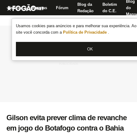
Blog
Blog da
Boletim
Notícias
Apostas
Fórum
do
Redação
do C.E.
Manse
Usamos cookies para anúncios e para melhorar sua experiência. Ao 
site você concorda com a
Política de Privacidade
.
OK
Gilson evita prever clima de revanche
em jogo do Botafogo contra o Bahia