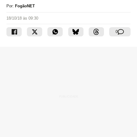
Por:
FogãoNET
18/10/18 às 09:30
0