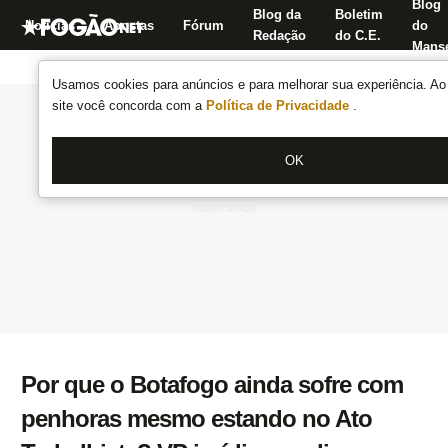
Blog
Blog da
Boletim
Notícias
Apostas
Fórum
do
Redação
do C.E.
Manse
Usamos cookies para anúncios e para melhorar sua experiência. Ao 
site você concorda com a
Política de Privacidade
.
OK
Por que o Botafogo ainda sofre com
penhoras mesmo estando no Ato