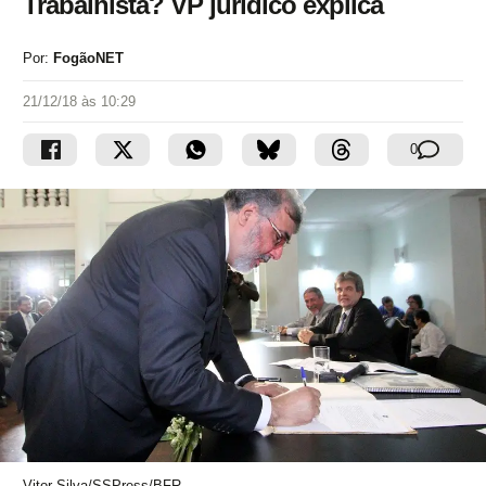
Trabalhista? VP jurídico explica
Por:
FogãoNET
21/12/18 às 10:29
0
Vitor Silva/SSPress/BFR